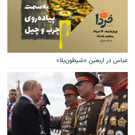
عباس در اربعینِ «شیطون‌بلا»