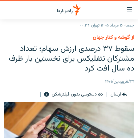
ینک‌های
ابلیت
سترسی
جمعه ۱۶ مرداد ۱۴۰۵ تهران ۰۰:۳۴
ازگشت
صفحه اصلی
از گوشه و کنار جهان
ازگشت
ایران
سقوط ۳۷ درصدی ارزش سهام؛ تعداد
ه
نوی
جهان
مشترکان نتفلیکس برای نخستین بار ظرف
صلی
رادیو
ده سال افت کرد
فتن
ه
پادکست
انتخاب کنید و بشنوید
۳۱/فروردین/۱۴۰۱
فحه
چندرسانه‌ای
برنامه‌های رادیویی
ستجو
ارسال
دسترسی بدون فیلترشکن
زنان فردا
فرکانس‌ها
گزارش‌های تصویری
گزارش‌های ویدئویی
English
به ما بپیوندید