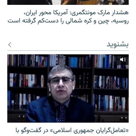
هشدار مارک مونتگمری: آمریکا محور ایران،
روسیه، چین و کره شمالی را دست‌کم گرفته است
بشنوید
«تعامل‌گرایان جمهوری اسلامی» در گفت‌وگو با