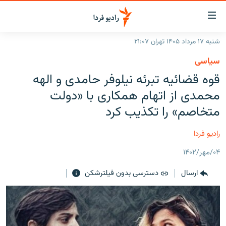
ینک‌های
ابلیت
سترسی
شنبه ۱۷ مرداد ۱۴۰۵ تهران ۲۱:۰۷
ازگشت
صفحه اصلی
سیاسی
ازگشت
ایران
قوه قضائیه تبرئه نیلوفر حامدی و الهه
ه
نوی
جهان
محمدی از اتهام همکاری با «دولت
صلی
رادیو
متخاصم» را تکذیب کرد
فتن
ه
پادکست
انتخاب کنید و بشنوید
رادیو فردا
فحه
چندرسانه‌ای
برنامه‌های رادیویی
ستجو
۰۴/مهر/۱۴۰۲
زنان فردا
فرکانس‌ها
گزارش‌های تصویری
ارسال
دسترسی بدون فیلترشکن
گزارش‌های ویدئویی
English
به ما بپیوندید