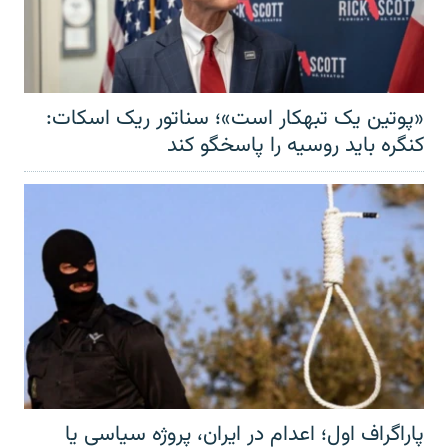
«پوتین یک تبهکار است»؛ سناتور ریک اسکات:
کنگره باید روسیه را پاسخگو کند
پاراگراف اول؛ اعدام در ایران، پروژه سیاسی یا