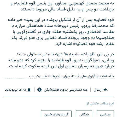
به محمد مصدق کهنمویی، معاون اول رئیس قوه قضاییه، و
بازداشت دو پسر او به دلیل فساد مالی مربوط دانستند.
قوه قضاییه پس از آن از تشکیل پرونده در این زمینه خبر داده
که محمدرضا یزدی، رئیس دبیرخانه ستاد هماهنگی مبارزه با
مفاسد اقتصادی، روز یک‌شنبه هفته جاری در گفت‌وگویی با
صداوسیما به وجود پرونده فساد قضایی برای «دو فرزند یک
مقام ارشد قوه قضائیه» اشاره کرد.
در پی این اظهارات، نشریه «۹ دی» با مدیر مسئولی حمید
رسایی، اصولگرای تندرو، قوه قضائیه را متهم کرد که «دو ماه»
درباره «پرونده پسران معاون اول این قوه» سکوت کرده است.
با استفاده از گزارش‌های ایسنا، میزان، رادیوفردا؛ ف. دو/ب.ب
ارسال
دسترسی بدون فیلترشکن
به ما بپیوندید
این مطلب بخشی از:
سیاسی
بایگانی
گزارش‌های خبری