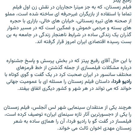
رفیع پیتز
فيلم زمستان، که به جز ميترا حجاريان در نقش زن اول فيلم
تماما با استفاده از بازيگران غيرحرفه ای ساخته شده است، مملو
از صحنه های تيره زمستانی، خيابان های خالی، بازاری با حجره
های بسته و مردمی خموش و غمگين است که در مسير دشوار
گذران يک زندگی ساده در شرايط ناهنجار زندگی در جامعه به بن
بست رسيده اقتصادی ايران امروز قرار گرفته اند.
با اين حال آقای رفيع پيتز که در بخش پرسش و پاسخ جشنواره
درباره مشکلات فيلمسازی از جمله گذشتن از خط قرمزهای
مختلف سانسور در ايران صحبت کرد در يک گفت و گوی کوتاه با
راديو فردا،
داستان فيلم زمستان را مسئله ای با عموميت جهانی
خواند که می تواند در هر شهر و کشور ديگری اتفاق بيفتد.
هرچند يکی از منتقدان سينمايی شهر لس آنجلس، فيلم زمستان
را يکی از «جسورترين آثار تازه سينمای ايران» توصيف کرده است،
فيلمساز در گفت گو با راديو فردا، آن را هماژی ساده به شعر
زمستان مهدی اخوان ثالث می خواند.