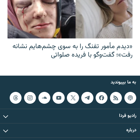
«دیدم مأمور تفنگ را به سوی چشم‌هایم نشانه
رفت»؛ گفت‌و‌گو با فریده صلواتی
به ما بپیوندید
رادیو فردا
درباره