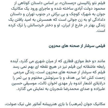
فيلم نئو رئاليستی «زمستان»، بر اساس داستان کوتاهی از
محمود دولت آبادی ساخته شده و ماجرای ورود يک مکانيک
جوان به شهرک کوچک و بی برکتی در جنوب تهران و داستان
دلدادگی او به زن جوانی است که همسرش به اميد يافتن يک
زندگی بهتر در خارج از ايران، او و دختر خردسالش را ترک کرده
است.
فیلمی سرشار از صحنه های محزون
مانند دو خط موازی قطاری که از ميان شهری می گذرد، آينده
رابطه عاشقانه این فیلم نيز در هيچ نقطه ای بهم نمی رسد
فيلم که سرشار از صحنه های محزون است، زندگی مردمی
زحمت کش اما بی هدف و با سرنوشتی مختوم و بی ثمر را
درلابلای اشعار اندوه بار مهدی اخوان ثالث، موسيقی حسين
عليزاده و صدای محمدرضا شجريان به نمايش می گذارد.
مکانيک جوان (مرهب) با بازی هنرپيشه آماتور علی نيک صولت،