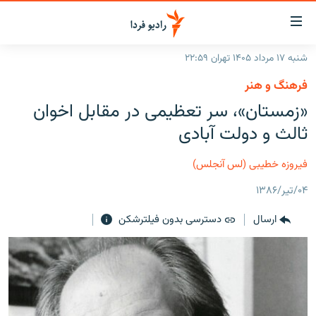
ینک‌های
ابلیت
سترسی
شنبه ۱۷ مرداد ۱۴۰۵ تهران ۲۲:۵۹
ازگشت
صفحه اصلی
فرهنگ و هنر
ازگشت
ایران
«زمستان»، سر تعظیمی در مقابل اخوان
ه
نوی
جهان
ثالث و دولت آبادی
صلی
رادیو
فتن
فیروزه خطیبی (لس آنجلس)
ه
پادکست
انتخاب کنید و بشنوید
فحه
۰۴/تیر/۱۳۸۶
چندرسانه‌ای
برنامه‌های رادیویی
ستجو
ارسال
دسترسی بدون فیلترشکن
زنان فردا
فرکانس‌ها
گزارش‌های تصویری
گزارش‌های ویدئویی
English
به ما بپیوندید