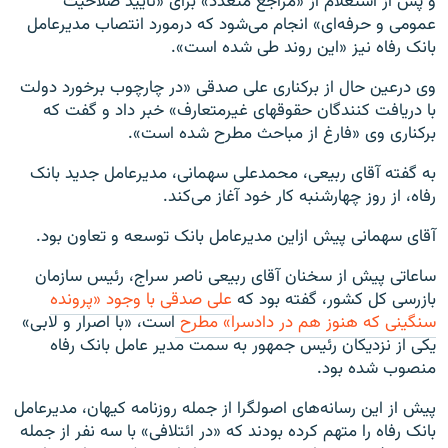
و پس از استعلام از «مراجع متعدد» برای «تایید صلاحیت
عمومی و حرفه‌ای» انجام می‌شود که درمورد انتصاب مدیرعامل
بانک رفاه نیز «این روند طی شده است».
وی درعین حال از برکناری علی صدقی «در چارچوب برخورد دولت
با دریافت کنندگان حقوقهای غیرمتعارف» خبر داد و گفت که
برکناری وی «فارغ از مباحث مطرح شده است».
به گفته آقای ربیعی، محمدعلی سهمانی، مدیرعامل جدید بانک
رفاه، از روز چهارشنبه کار خود آغاز می‌کند.
آقای سهمانی پیش ازاین مدیرعامل بانک توسعه و تعاون بود.
ساعاتی پیش از سخنان آقای ربیعی ناصر سراج، رئیس سازمان
بازرسی کل کشور، گفته بود که
علی صدقی با وجود «پرونده
سنگینی که هنوز هم در دادسرا» مطرح
است، «با اصرار و لابی»
یکی از نزدیکان رئیس جمهور به سمت مدیر عامل بانک رفاه
منصوب شده بود.
پیش از این رسانه‌های اصولگرا از جمله روزنامه کیهان، مدیرعامل
بانک رفاه را متهم کرده بودند که «در ائتلافی» با سه نفر از جمله