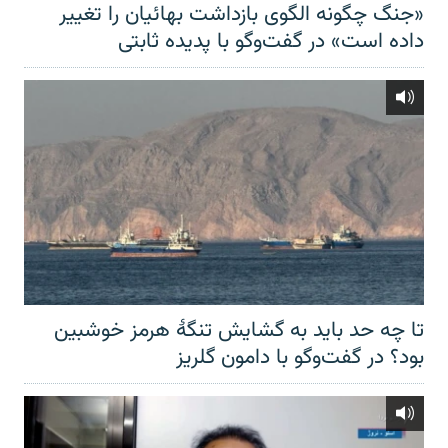
«جنگ چگونه الگوی بازداشت بهائیان را تغییر
داده است» در گفت‌وگو با پدیده ثابتی
تا چه حد باید به گشایش تنگهٔ هرمز خوشبین
بود؟ در گفت‌وگو با دامون گلریز