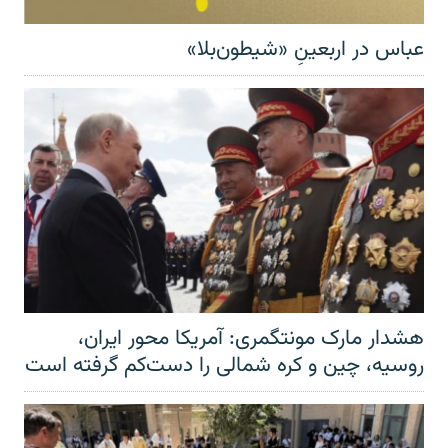
عباس در اربعینِ «شیطون‌بلا»
هشدار مارک مونتگمری: آمریکا محور ایران،
روسیه، چین و کره شمالی را دست‌کم گرفته است