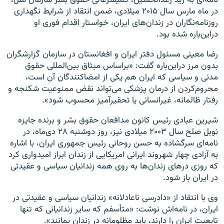
نامه‌ای به زید رعدالحسین، کمیسرعالی حقوق بشر سازمان ملل،
در ماه مارس سال ۲۰۱۵ میلادی، ضمن انتقاد از شرایط نگهداری
روزنامه‌نگاران در زندان‌های ایران، خواستار اقدام فوری او
دراین‌باره شده بود.
رضا معینی مسئول دفتر ایران و افغانستان در سازمان گزارشگران
بدون مرز دراین‌باره گفت: «براساس میثاق بین‌المللی حقوق
مدنی و سیاسی که ایران هم یکی از امضاکنندگان آن است،
محروم‌کردن از درمان پزشکی می‌تواند نقض ممنوعیت شکنجه و
رفتار ظالمانه، غیرانسانی یا تحقیرآمیز محسوب شود».
شیرین عبادی رئیس کانون مدافعان حقوق بشر و برنده جایزه
نوبل صلح سال ۲۰۰۳ میلادی نیز، روز دوشنبه ۲۸ دی‌ماه، در
نامه‌ای سرگشاده به حسن روحانی رئیس جمهوری ایران، با اشاره
به آزادی چهار شهروند ایرانی امریکایی از زندان ابراز امیدواری کرد
که روزی درهای زندان‌ها به روی همه زندانیان سیاسی و عقیدتی
در ایران باز شود.
وی با انتقاد از «دادرسی ناعادلانه» زندانیان سیاسی و عقیدتی در
ایران، در نامه‌اش نوشت: «متأسفم که سایر زندانیانی که تنها
تابعیت ایران را دارند، باید مظلومانه در زندان بمانند».