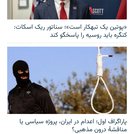
«پوتین یک تبهکار است»؛ سناتور ریک اسکات:
کنگره باید روسیه را پاسخگو کند
پاراگراف اول؛ اعدام در ایران، پروژه سیاسی یا
مناقشهٔ درون مذهبی؟