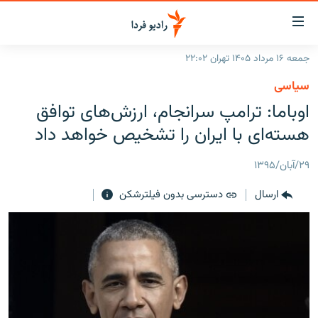
ینک‌های
ابلیت
سترسی
جمعه ۱۶ مرداد ۱۴۰۵ تهران ۲۲:۰۲
ازگشت
صفحه اصلی
سیاسی
ازگشت
ایران
اوباما: ترامپ سرانجام، ارزش‌های توافق
ه
نوی
جهان
هسته‌ای با ایران را تشخیص خواهد داد
صلی
رادیو
فتن
۲۹/آبان/۱۳۹۵
ه
پادکست
انتخاب کنید و بشنوید
فحه
ارسال
دسترسی بدون فیلترشکن
چندرسانه‌ای
برنامه‌های رادیویی
ستجو
زنان فردا
فرکانس‌ها
گزارش‌های تصویری
گزارش‌های ویدئویی
English
به ما بپیوندید