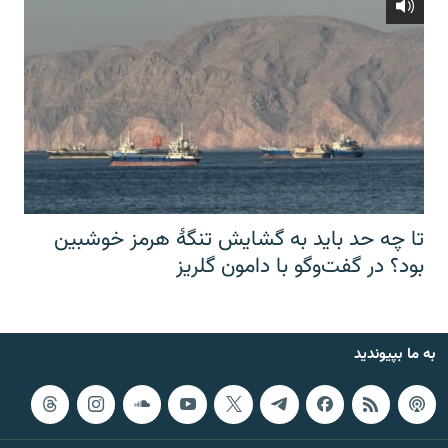
تا چه حد باید به گشایش تنگهٔ هرمز خوشبین
بود؟ در گفت‌وگو با دامون گلریز
به ما بپیوندید