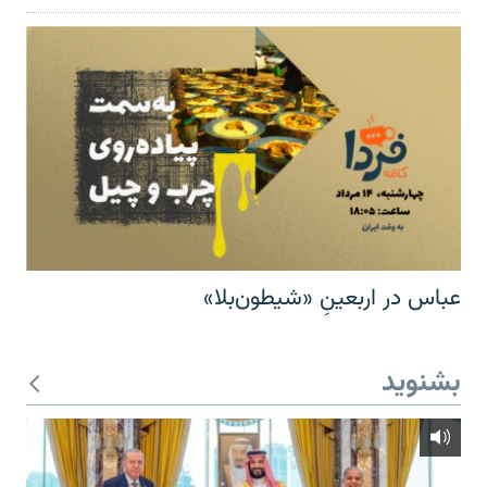
عباس در اربعینِ «شیطون‌بلا»
بشنوید