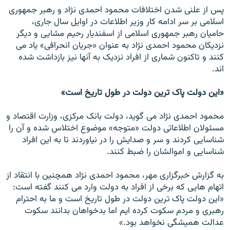
پس از علنی شدن اختلافات محمود احمدی نژاد و رهبر جمهوری
اسلامی بر سر ادامه کار وزير اطلاعات در اوايل سال جاری،
حاميان رهبر جمهوری اسلامی از اسفنديار رحيم مشايی و ديگر
نزديکان محمود احمدی نژاد به عنوان «جريان انحرافی» ياد می
کنند و تاکنون شماری از افراد نزديک به آنها نيز بازداشت شده
اند.
«اين دولت پاک ترين دولت در طول تاريخ است»
محمود احمدی نژاد می گويد، دولت بانک مرکزی، وزارت اقتصاد و
مسئولان اطلاعاتی دولت «متوجه» موضوع اختلاس شده و آن را
شناسايی کردند و سر و صدايش را در نياوردند تا به اين افراد
شناسايی و اموالشان را ضبط کنند.
به گزارش خبرگزاری مهر، محمود احمدی نژاد همچنين با انتقاد از
اتهام هايی که برخی از افراد به دولت وارد می کنند گفته است:
«اين دولت پاک ترين دولت در طول تاريخ است و ما به احترام
رهبری و مردم سکوت کرده ايم اما بدخواهان بدانند سکوت
عدالت هميشگی نخواهد بود.»