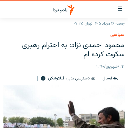
ینک‌های
ابلیت
سترسی
جمعه ۱۶ مرداد ۱۴۰۵ تهران ۰۷:۳۵
ازگشت
صفحه اصلی
سیاسی
ازگشت
ایران
محمود احمدی نژاد: به احترام رهبری
ه
نوی
جهان
سکوت کرده ام
صلی
رادیو
فتن
۲۳/شهریور/۱۳۹۰
ه
پادکست
انتخاب کنید و بشنوید
فحه
ارسال
دسترسی بدون فیلترشکن
چندرسانه‌ای
برنامه‌های رادیویی
ستجو
زنان فردا
فرکانس‌ها
گزارش‌های تصویری
گزارش‌های ویدئویی
English
به ما بپیوندید