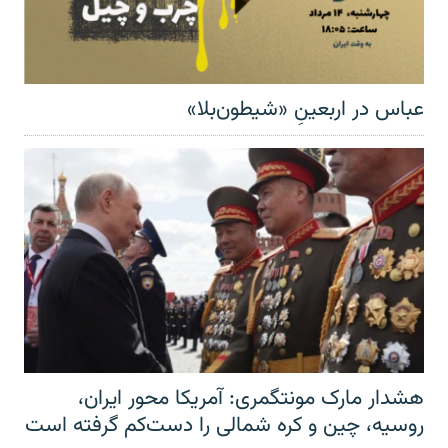
عباس در اربعینِ «شیطون‌بلا»
هشدار مارک مونتگمری: آمریکا محور ایران،
روسیه، چین و کره شمالی را دست‌کم گرفته است