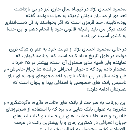
محمود احمدی نژاد در تيرماه سال جاری نيز در پی بازداشت
تعدادی از مديران دولتی نزديک به هيات دولت، گفته
بود:«کابينه، خط قرمزی است که اگر بخواهند به آن دست‌اندازی
کنند، ديگر من بايد وظيفه‌ قانونی خود را انجام دهم و اين حتما
به کشور آسيب می‌زند.»
در حالی محمود احمدی نژاد از دولت خود به عنوان «پاک ترين
دولت در طول تاريخ » ياد کرده است که روزنامه کيهان، که
نماينده ولی فقيه مدير مسئول آن است، پیشتر در ۲۵ خرداد
هشدار داده بود که « جريان انحرافی دولت» «با چراغ خاموش» و
طی چند سال در پی «بانک بازی و اخذ مجوزهای زنجيره ای برای
تاسيس بانک های خصوصی با اهدافی پيدا و پنهان است که
همچنان ادامه دارد.»
اين روزنامه به صراحت از بانک های «تات»، «آريا»، «گردشگری» و
«شرق» به عنوان بانک هايی نام برد که با استفاده از «مجوزهای
طلايی» و «به لطف حمايت های بی حساب و کتاب ليدرهای
جريان انحرافی در کمترين زمان و با بيشترين رانت در عرصه
اقتصادی کشور مشغول به فعاليت شده اند.»