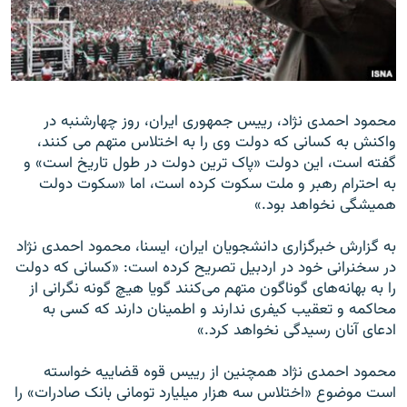
زبان‌های دیگر
محمود احمدی نژاد، رييس جمهوری ايران، روز چهارشنبه در
واکنش به کسانی که دولت وی را به اختلاس متهم می کنند،
گفته است، این دولت «پاک ترين دولت در طول تاريخ است» و
به احترام رهبر و ملت سکوت کرده است، اما «سکوت دولت
هميشگی نخواهد بود.»
به گزارش خبرگزاری دانشجويان ايران، ايسنا، محمود احمدی نژاد
در سخنرانی خود در اردبيل تصريح کرده است: «کسانی که دولت
را به بهانه‌های گوناگون متهم می‌کنند گويا هيچ گونه نگرانی از
محاکمه و تعقيب کيفری ندارند و اطمينان دارند که کسی به
ادعای آنان رسيدگی نخواهد کرد.»
محمود احمدی نژاد همچنين از رييس قوه قضاييه خواسته
است موضوع «اختلاس سه هزار ميليارد تومانی بانک صادرات» را