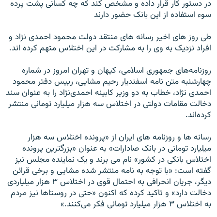
در دستور کار قرار داده و مشخص کند که چه کسانی پشت پرده
سوء استفاده از اين بانک حضور دارند
طی روز های اخير رسانه های منتقد دولت محمود احمدی نژاد و
افراد نزديک به وی را به مشارکت در اين اختلاس متهم کرده اند.
روزنامه‌های جمهوری اسلامی، کيهان و تهران امروز در شماره
چهارشنبه متن نامه اسفنديار رحيم مشايی، رييس دفتر محمود
احمدی نژاد، خطاب به دو وزير کابينه احمدی‌نژاد را به عنوان سند
دخالت مقامات دولتی در اختلاس سه هزار ميليارد تومانی منتشر
کرده‌اند.
رسانه ها و روزنامه های ايران از «پرونده اختلاس سه هزار
ميليارد تومانی در بانک صادارات» به عنوان «بزرگترين پرونده
اختلاس بانکی در کشور» نام می برند و يک نماينده مجلس نيز
گفته است: «با توجه به نامه منتشر شده مشايی و برخی قرائن
ديگر، جريان انحرافی به احتمال قوی در اختلاس ۳ هزار ميلياردی
دخالت دارد» و تاکيد کرده که اکنون «حتی در روستا‌ها نيز مردم
به اختلاس ۳ هزار ميليارد تومانی فکر می‌کنند.»