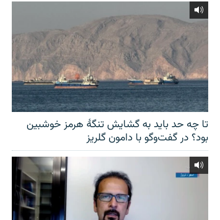
تا چه حد باید به گشایش تنگهٔ هرمز خوشبین
بود؟ در گفت‌وگو با دامون گلریز