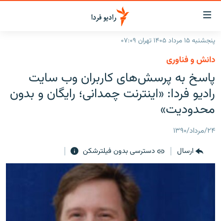
ینک‌های
ابلیت
سترسی
پنجشنبه ۱۵ مرداد ۱۴۰۵ تهران ۰۷:۰۹
ازگشت
صفحه اصلی
دانش و فناوری
ازگشت
ایران
پاسخ به پرسش‌های کاربران وب سایت
ه
نوی
جهان
رادیو فردا: «اینترنت چمدانی؛ رایگان و بدون
صلی
رادیو
محدودیت»
فتن
ه
پادکست
انتخاب کنید و بشنوید
۲۴/مرداد/۱۳۹۰
فحه
چندرسانه‌ای
برنامه‌های رادیویی
ستجو
ارسال
دسترسی بدون فیلترشکن
زنان فردا
فرکانس‌ها
گزارش‌های تصویری
گزارش‌های ویدئویی
English
به ما بپیوندید