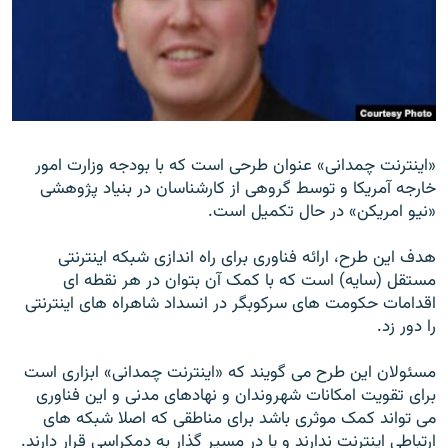
زبان‌های دیگر
«اينترنت چمدانی» عنوان طرحی است که با بودجه وزارت امور
خارجه آمريکا و توسط گروهی از کارشناسان در بنياد پژوهشی
«نيو امريکن» در حال تکميل است.
هدف اين طرح، ارائه فناوری برای راه اندازی شبکه اينترنتی
مستقل (سايه) است که با کمک آن بتوان در هر نقطه ای
اقدامات حکومت های سرکوبگر در انسداد شاهراه های اينترنتی
را دور زد.
مسئولان اين طرح می گويند که «اينترنت چمدانی» ابزاری است
برای تقويت امکانات شهروندان و نهادهای مدنی و اين فناوری
می تواند کمک موثری باشد برای مناطقی که اصلا شبکه های
ارتباطی اينترنت ندارند و يا در مسير گذار به دمکراسی قرار دارند.