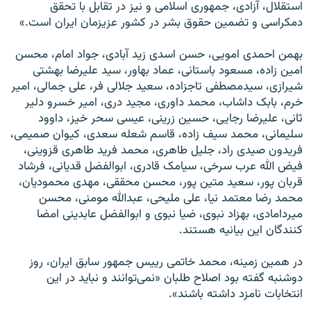
استقلال، آزادی، جمهوری اسلامی و نيز در تقابل با تحقق
دمکراسی و تضمين حقوق بشر در کشور عزيزمان ايران است.»
بهمن احمدی امويی، حسن اسدی زيد آبادی، جواد امام، محسن
امين زاده، مسعود باستانی، عماد بهاور، سيد عليرضا بهشتی
شيرازی، سيدمصطفی تاجزاده، سعيد جلالی فر، علی جمالی، امير
خرم، بابک داشاب، محمد داوری، مجيد دری، امير خسرو دلير
ثانی، عليرضا رجايی، حسين زرينی، عيسی سحر خيز، داوود
سليمانی، محمد سيف زاده، قاسم شعله سعدی، کيوان صميمی،
فريدون صيدی راد، جليل طاهری، محمد فريد طاهری قزوينی،
فيض الله عرب سرخی، سيامک قادری، ابوالفضل قديانی، فرشاد
قربان پور، سعيد متين پور، محسن محققی، مهدی محموديان،
محمد رضا معتمد نيا، علی مليحی، عبدالله مومنی، محسن
ميردامادی، بهزاد نبوی، ضيا نبوی و ابوالفضل عابدينی امضا
کنندگان اين بيانيه هستند.
در همين زمينه، محمد خاتمی رييس جمهور سابق ايران، روز
دوشنبه گفته بود اصلاح طلبان «نمی‌توانند و نبايد در اين
انتخابات نامزد داشته باشند».