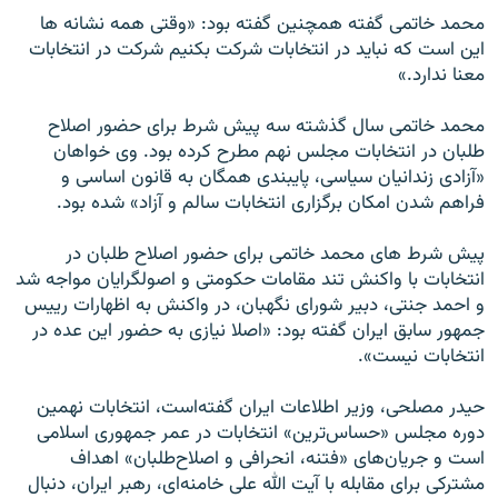
محمد خاتمی گفته همچنين گفته بود: «وقتی همه نشانه ها
اين است که نبايد در انتخابات شرکت بکنيم شرکت در انتخابات
معنا ندارد.»
محمد خاتمی سال گذشته سه پيش شرط برای حضور اصلاح
طلبان در انتخابات مجلس نهم مطرح کرده بود. وی خواهان
«آزادی زندانيان سياسی، پايبندی همگان به قانون اساسی و
فراهم شدن امکان برگزاری انتخابات سالم و آزاد» شده بود.
پيش شرط های محمد خاتمی برای حضور اصلاح طلبان در
انتخابات با واکنش تند مقامات حکومتی و اصولگرايان مواجه شد
و احمد جنتی، دبير شورای نگهبان، در واکنش به اظهارات رييس
جمهور سابق ايران گفته بود: «اصلا نيازی به حضور اين عده در
انتخابات نيست».
حيدر مصلحی، وزير اطلاعات ايران گفته‌است، انتخابات نهمين
دوره مجلس «حساس‌ترين» انتخابات در عمر جمهوری اسلامی
است و جريان‌های «فتنه، انحرافی و اصلاح‌طلبان» اهداف
مشترکی برای مقابله با آيت الله علی خامنه‌ای، رهبر ايران، دنبال