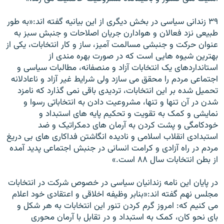
۳۹ زندانی سياسی در بخش ديگری از اين بيانيه گفته اند:«به طور
طبيعی نزد فعالان و هوادارن جريان اصلاحات و جنبش سبز به
عنوان حرکت و جنبشی مسالمت آميز، ساز و کار انتخابات، يکی از
بهترين شيوه هايی است که در صورت بهره مندی از
استانداردهای يک انتخابات آزاد و منصفانه، مطالبات سياسی و
اجتماعی مردم را محقق می سازد ولی شرايط غير آزاد و ناعادلانه
تحميل شده بر اين انتخابات، ترديدی باقی نمی گذارد که نامزد
شدن در آن تنها و تنها، مشروعيت دادن به انتخاباتی رسوا و
نمايشی و کمک به تقويت و تحکيم پايه های استبداد و
خودکامگی و پشت کردن به آرمان های دمکراتيک و ضد
استبدادی انقلاب اسلامی و ناديده انگاشتن فداکاری های بی دريغ
مردم در راه آزادی و کرامت انسانی در جنبش اجتماعی پديد آمده
از بطن انتخابات سال ۸۸ است.»
در پايان اين نامه زندانيان سياسی در خصوص شرکت در انتخابات
مجلس نهم گفته اند:«بنابر وظيفه اخلاقی و اعتقادی خود اعلام
می کنيم که: امروز گرم کردن تنور اين انتخابات به هر شکل و
بای نحو کان، کمک به استبداد و در تقابل با آرمان محوری