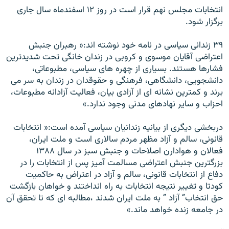
انتخابات مجلس نهم قرار است در روز ۱۲ اسفندماه سال جاری
برگزار شود.
۳۹ زندانی سياسی در نامه خود نوشته اند:« رهبران جنبش
اعتراضی آقايان موسوی و کروبی در زندان خانگی تحت شديدترين
فشارها هستند. بسياری از چهره های سياسی، مطبوعاتی،
دانشجويی، دانشگاهی، فرهنگی و حقوقدان در زندان به سر می
برند و کمترين نشانه ای از آزادی بيان، فعاليت آزادانه مطبوعات،
احزاب و ساير نهادهای مدنی وجود ندارد.»
دربخشی ديگری از بيانيه زندانيان سياسی آمده است:« انتخابات
قانونی، سالم و آزاد مظهر مردم سالاری است و ملت ايران،
فعالان و هوادارن اصلاحات و جنبش سبز در سال ۱۳۸۸
بزرگترين جنبش اعتراضی مسالمت آميز پس از انتخابات را در
دفاع از انتخابات قانونی، سالم و آزاد در اعتراض به حاکميت
کودتا و تغيير نتيجه انتخابات به راه انداختند و خواهان بازگشت
حق انتخاب” آزاد ” به ملت ايران شدند ،مطالبه ای که تا تحقق آن
در جامعه زنده خواهد ماند.»