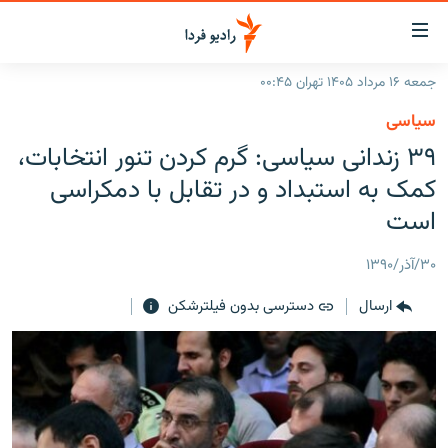
ینک‌های
ابلیت
سترسی
جمعه ۱۶ مرداد ۱۴۰۵ تهران ۰۰:۴۵
ازگشت
صفحه اصلی
سیاسی
ازگشت
ایران
۳۹ زندانی سياسی: گرم کردن تنور انتخابات،
ه
نوی
جهان
کمک به استبداد و در تقابل با دمکراسی
صلی
رادیو
است
فتن
ه
پادکست
انتخاب کنید و بشنوید
۳۰/آذر/۱۳۹۰
فحه
چندرسانه‌ای
برنامه‌های رادیویی
ستجو
ارسال
دسترسی بدون فیلترشکن
زنان فردا
فرکانس‌ها
گزارش‌های تصویری
گزارش‌های ویدئویی
English
به ما بپیوندید