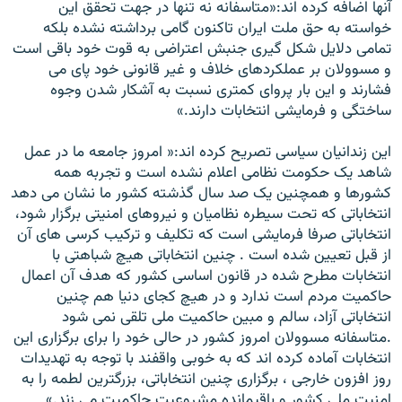
آنها اضافه کرده اند:«متاسفانه نه تنها در جهت تحقق اين
خواسته به حق ملت ايران تاکنون گامی برداشته نشده بلکه
تمامی دلايل شکل گيری جنبش اعتراضی به قوت خود باقی است
و مسوولان بر عملکردهای خلاف و غير قانونی خود پای می
فشارند و اين بار پروای کمتری نسبت به آشکار شدن وجوه
ساختگی و فرمايشی انتخابات دارند.»
اين زندانيان سياسی تصريح کرده اند:« امروز جامعه ما در عمل
شاهد يک حکومت نظامی اعلام نشده است و تجربه همه
کشورها و همچنين يک صد سال گذشته کشور ما نشان می دهد
انتخاباتی که تحت سيطره نظاميان و نيروهای امنيتی برگزار شود،
انتخاباتی صرفا فرمايشی است که تکليف و ترکيب کرسی های آن
از قبل تعيين شده است . چنين انتخاباتی هيچ شباهتی با
انتخابات مطرح شده در قانون اساسی کشور که هدف آن اعمال
حاکميت مردم است ندارد و در هيچ کجای دنيا هم چنين
انتخاباتی آزاد، سالم و مبين حاکميت ملی تلقی نمی شود
.متاسفانه مسوولان امروز کشور در حالی خود را برای برگزاری اين
انتخابات آماده کرده اند که به خوبی واقفند با توجه به تهديدات
روز افزون خارجی ، برگزاری چنين انتخاباتی، بزرگترين لطمه را به
امنيت ملی کشور و باقيمانده مشروعيت حاکميت می زند.»