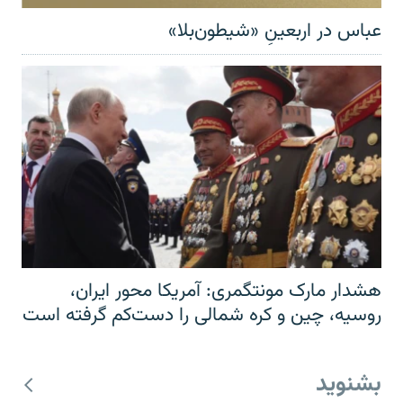
عباس در اربعینِ «شیطون‌بلا»
هشدار مارک مونتگمری: آمریکا محور ایران،
روسیه، چین و کره شمالی را دست‌کم گرفته است
بشنوید