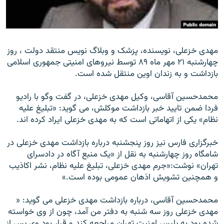
مهدی خزعلی، نويسنده، پزشک و وبلاگ نويس منتقد دولت ، روز
زبان‌های دیگر
چهارشنبه ٢١ مهر ماه ۸۹ توسط نيروهای امنيتی جمهوری اسلامی
بازداشت و به زندان اوين منتقل شده است.
محمدحسين آقاسی، وکيل مهدی خزعلی، در گفت وگو با راديو
فردا ضمن تاييد خبر بازداشت موکلش، می گويد: «تبليغ عليه
نظام» يکی از اتهاماتی است که به مهدی خزعلی ايراد کرده اند.
خبرگزاری فارس نيز روز پنجشنبه درباره بازداشت مهدی خزعلی در
شامگاه روز چهارشنبه به نقل از «يک منبع آگاه در دادسرای
تهران» نوشت:«جرم مهدی خزعلی، تبليغ عليه نظام، نشر اکاذيب
و همچنين تشويش اذهان عمومی بوده است.»
محمدحسين آقاسی، درباره بازداشت مهدی خزعلی می گويد: «
مهدی خزعلی روز سه شنبه به دفتر من آمد، چون از وی خواسته
شده بود به پليس امنيت تهران مراجعه کند و قرار بود وی پس از