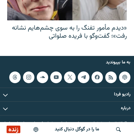
«دیدم مأمور تفنگ را به سوی چشم‌هایم نشانه
رفت»؛ گفت‌و‌گو با فریده صلواتی
به ما بپیوندید
رادیو فردا
درباره
© ۲۰۲۶ تمام حقوق این وب‌سایت، بر اساس مقررات کپی‌رایت، برای رادیو فردا
زنده
ما را در گوگل دنبال کنید
محفوظ است.
پخش آنلاین