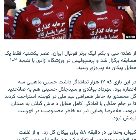
زبان‌های دیگر
از هفته سی و يکم ليگ برتر فوتبال ايران، عصر يکشنبه فقط يک
مسابقه برگزار شد و پرسپوليس در ورزشگاه آزادی با نتيجه ۲-۱
مقابل پيکان به پيروزی رسيد.
در اين بازی که ۱۲ هزار تماشاگر داشت حسين ماهينی سه
اخطاره بود. مهرداد پولادی و سيدجلال حسينی هم به صلاحديد
گل محمدی به خاطر همراهی تيم ملی در کويت، استراحت کردند
تا در جام حذفی با آمادگی کامل مقابل داماش گيلان به ميدان
برومد. غلامرضا رضايی نيز به خاطر مصدوميت در فهرست
تيمش نبود.
کيوان وحدانی در دقيقه ۵۸ برای پيکان گل زد. او از غلفت
مدافعان پرسپوليس استفاده کرد و دروازه نيلسون را گشود.