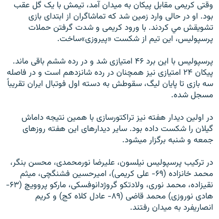
وقتی کريمی مقابل پيکان به ميدان آمد، تيمش با يک گل عقب
بود. او در حالی وارد زمين شد که تماشاگران از ابتدای بازی
تشويقش مي کردند. با ورود کريمی و شدت گرفتن حملات
پرسپوليس، اين تيم از شکست «پيروزی»‌ساخت.
پرسپوليس با اين برد ۴۶ امتيازی شد و در رده ششم باقی ماند.
پيکان ۲۴ امتيازی نيز همچنان در رده شانزدهم است و در فاصله
سه بازی تا پايان ليگ، سقوطش به دسته اول فوتبال ايران تقريباً
مسجل شده.
در اولين ديدار هفته نيز تراکتورسازی با همين نتيجه داماش
گيلان را شکست داده بود. ساير ديدارهای اين هفته روزهای
جمعه و شنبه برگزار ميشود.
در ترکيب پرسپوليس نيلسون، عليرضا نورمحمدی، محسن بنگر،
محمد خانزاده (۶۹- علی کريمی)، اميرحسين فشنگچی، ميثم
نقيزاده، محمد نوری، ولادتکو گروژدانوفسکی، مارکو پروويچ (۶۳-
هادی نوروزی) محمد قاضی (۸۹- عادل کلاه کج) و کريم
انصاريفرد به ميدان رفتند.