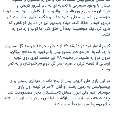
پيکان با وجود سرمربی با تجربه ای به نام فيروز کريمی و
بازيکنان مجربی چون فابيو کارواليو، جلال کاملی مفرد، محمدرضا
طهماسبی، ايمان مبعلی، داود حقی و حکيم نثاری نتوانست گل
برتری خود را حفظ کند. ميلاد زنيدپور نيز در دقايق کوتاهی که
بازی کرد، يک موقعيت ايده آل خلق کرد اما توپ وارد دروازه
نشد.
کريم انصاريفرد در دقيقه ۷۲ از داخل محوطه جريمه گل مساوی
را زد. ضربه آخر مهاجم پرسپوليس با برخورد به مدافع پيکان،
درون دروازه غلتيد. در دقيقه ۷۸ نيز محمد نوری روی توپ
ارسالی از نقطه کرنر، با ضربه سر گل دوم سرخپوشان را به ثمر
رساند.
در اين بازی علی کريمی پس از پنح ماه، در ديداری رسمی برای
پرسپوليس به زمين رفت. او آبان ۹۱ در در نيمه اول بازی
دوستانه تيم ملی ايران مقابل تاجيکستان دچار مصدوميت شد.
چند هفته بعد به ميدان بازگشت اما اين بار در يک بازی دوستانه
برای پرسپوليس مجدداً آسيب ديد.