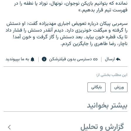
نمانده که بتوانيم بازيکن نوجوان، نونهال، نوزاد يا نطفه را در
فهرست تيم قرار بدهيم.»
سرمربی پيکان درباره تعويض اجباری مهديزاده گفت: او دستش
را گرفته و ميگفت خونريزی دارد. ديدم آنقدر دستش را فشار داد
تا يک قطره خون بيايد. بعد دستش را گاز گرفت و خون آمد!
ناچار، رضا طاهری را جايگزين کردم.
ارسال
دسترسی بدون فیلترشکن
به ما بپیوندید
این مطلب بخشی از:
ورزش
بایگانی
بیشتر بخوانید
گزارش و تحلیل