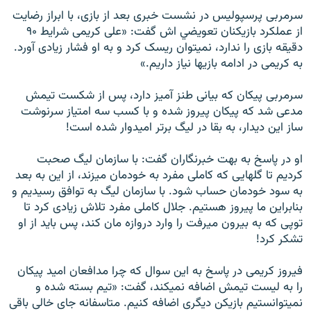
سرمربی پرسپوليس در نشست خبری بعد از بازی، با ابراز رضايت
از عملکرد بازيکنان تعويضي اش گفت: «علی کريمی شرايط ۹۰
دقيقه بازی را ندارد، نميتوان ريسک کرد و به او فشار زيادی آورد.
به کريمی در ادامه بازيها نياز داريم.»
سرمربی پيکان که بيانی طنز آميز دارد، پس از شکست تيمش
مدعی شد که پيکان پيروز شده و با کسب سه امتياز سرنوشت
ساز اين ديدار، به بقا در ليگ برتر اميدوار شده است!
او در پاسخ به بهت خبرنگاران گفت: با سازمان ليگ صحبت
کرديم تا گلهايی که کاملی مفرد به خودمان ميزند، از اين به بعد
به سود خودمان حساب شود. با سازمان ليگ به توافق رسيديم و
بنابراين ما پيروز هستيم. جلال کاملی مفرد تلاش زيادی کرد تا
توپی که به بيرون ميرفت را وارد دروازه مان کند، پس بايد از او
تشکر کرد!
فيروز کريمی در پاسخ به اين سوال که چرا مدافعان اميد پيکان
را به ليست تيمش اضافه نميکند، گفت: «تيم بسته شده و
نميتوانستيم بازيکن ديگری اضافه کنيم. متاسفانه جای خالی باقی