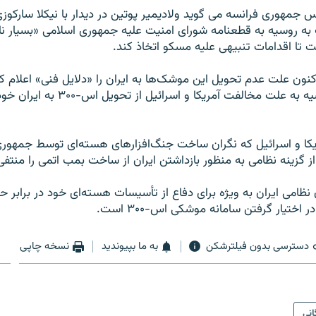
مهوری فرانسه می گويد ولاديمير پوتين در ديدار با نيکلا سارکو
ت به روسيه به قطعنامه شورای امنيت عليه جمهوری اسلامی «بسيار ن
 تا اقدامات تنبیهی عليه مسکو اتخاذ کند.
نون علت عدم تحويل اين موشک‌ها به ايران را «دلايل فنی» اعلام کرد
گفته می‌شد، روسيه به علت مخالفت آمريکا و اسرائي
يکا و اسرائيل که نگران ساخت جنگ‌افزارهای هسته‌ای توسط جمهور
 گزينه نظامی به منظور بازداشتن ايران از ساخت بمب اتمی را منتفی 
ن نظامی ايران به ويژه برای دفاع از تأسيسات هسته‌ای خود در برابر 
 اختيار گرفتن سامانه موشکی اس-۳۰۰ است.
دسترسی بدون فیلترشکن
به ما بپیوندید
نسخه چاپی
انی