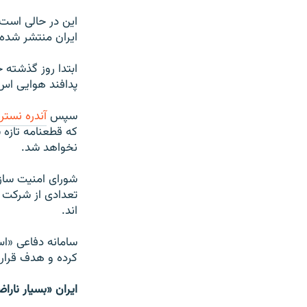
ايران منتشر شده
ابتدا روز گذشته 
پدافند هوايی اس – ۳۰۰ را به ايران متوقف خ
سپس
آندره نستر
نخواهد شد.
شورای امنيت سازم
تعدادی از شرکت ه
اند.
کرده و هدف قرار
ایران «بسیار نار