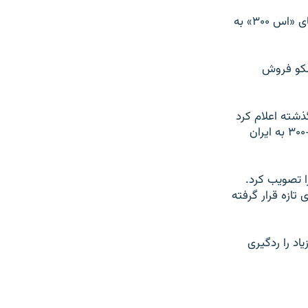
اين در حالی است که طی روزهای اخير اخبار ضد نقيضی در خصوص فروش موشک های «اس ۳۰۰» به
سکو فروش
ذشته اعلام کرد
که قطعنامه تازه شورای امنيت سازمان ملل متحد مانع تحويل سامانه ضد هوايی اس-۳۰۰ به ايران
ا تصويب کرد.
ازه قرار گرفته
ا زياد را ردگيری