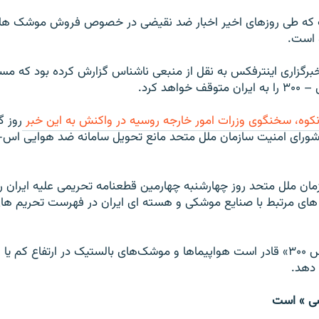
 است.
خبرگزاری اينترفکس به نقل از منبعی ناشناس گزارش کرده بود که م
واهد کرد.
نکوه، سخنگوی وزرات امور خارجه روسيه در واکنش به اين خبر
روز گ
ان ملل متحد روز چهارشنبه چهارمين قطعنامه تحريمی عليه ايران ر
ای مرتبط با صنايع موشکی و هسته ای ايران در فهرست تحريم های ت
سامانه دفاعی «اس ۳۰۰» قادر است هواپيماها و موشک‌های بالستيک در ارتفاع کم ي
 دهد.
اضی » است