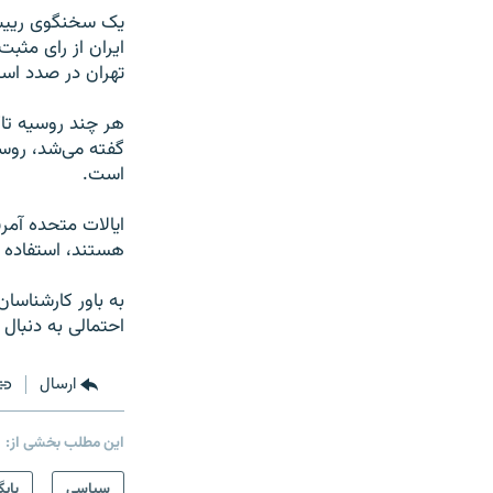
يک سخنگوی رييس ج
ايران از رای مثب
تهران در صدد است
هر چند روسيه تاک
است.
ايالات متحده آمر
هستند، استفاده از
به باور کارشناسا
احتمالی به دنبال در
ارسال
این مطلب بخشی از:
سیاسی
بایگ