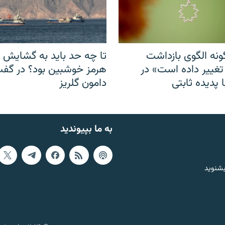
نه الگوی بازداشت
تا چه حد باید به گشایش ت
 تغییر داده است» در
هرمز خوشبین بود؟ در گفت‌
 پدیده ثابتی
دامون گلریز
به ما بپیوندید
بشنوید