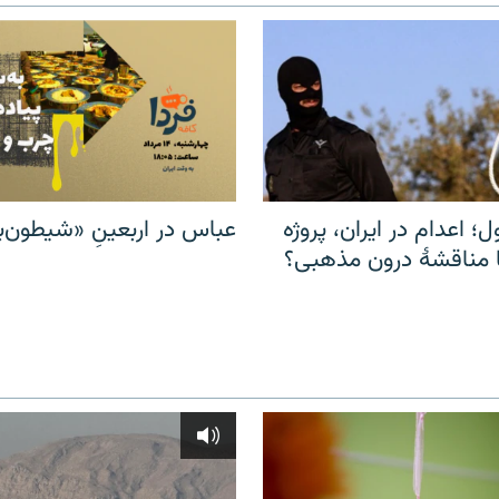
ل؛ اعدام در ایران، پروژه
عباس در اربعینِ «شیطون‌بل
مناقشهٔ درون مذهبی؟