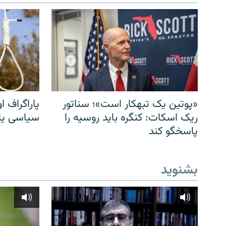
«پوتین یک تبهکار است»؛ سناتور
پاراگراف او
ریک اسکات: کنگره باید روسیه را
سیاسی یا 
پاسخگو کند
بشنوید