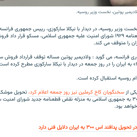
لادیمیر پوتین، نخست وزیر روسیه.
نخست وزير روسيه، در ديدار با نيکلا سارکوزی، رييس جمهوری فرانسه
دنبال تصويب قطعنامه ۱۹۲۹ شورای امنيت عليه جمهوری اسلامی، مسکو قرار 
ی فرانسه، می گويد : ولاديمير پوتين مساله توقف قرارداد فروش س
دام روسیه استقبال کرده است.
کی از
سخنگويان کاخ کرملين نيز روز جمعه اعلام کرد،
تحويل موشک‌
ضدهوايی اس-۳۰۰ به جمهوری اسلامی به منزله نقض قطعنامه جديد شورای امنيت
خواهد بود.
افند اس ۳۰۰ به ايران دلایل فنی دارد