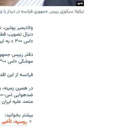
نیکولا سرکوزی رییس جمهوری فرانسه در دیدار با و
ولاديمير پوتين، 
«اس ۳۰۰ » به ايران را متوقف می کند.
دفتر رييس جمهور
موشکی «اس ۳۰۰» به ايران را در روز جمعه در دیدار با نيکلا سارکوزی مطرح کرده است.
فرانسه از این اق
در همين زمينه، ي
متحد عليه ايران 
بیشتر بخوانید:
روسیه: تأخیر در تحويل پد