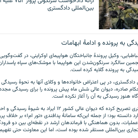
ارائه دادخواست سر
بین‌المللی دادگستری
 به پرونده و ادامۀ ابهامات
طبایی، وکیل پروندهٔ جانباختگان هواپیمای اوکراینی، در گفت‌وگویی با
مین سالگرد سرنگون‌شدن این هواپیما با موشک‌های سپاه پاسداران
سیدگی به پرونده گلایه کرده است.
 دادگستری، در پی اعتراض خانواده‌ها و وکلای آنها به نحوۀ رسیدگی ب
حکام صادره، دیوان عالی شش ماه پیش پرونده را برای رسیدگی مجدد 
ادگاه هنوز رسیدگی به آن را آغاز نکرده است.
این وکیل دادگستری تصریح کرده که دیوان عالی کشور ۱۲ ایراد به ش
دادگاه نظامی را وارد دانسته بود؛‌ از جمله این
ملیات، بدون هماهنگی با فرماندهان ارشد در نقطه‌ای بین دو فرودگ
تجاری بین‌المللی مستقر شده بوده است، اما این معاونت حتی تفهیم