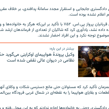
 دادگستری جابجایی و استقرار مجدد سامانۀ پدافندی، بر خلاف مقرر
م اعلام نشده بوده است.
وکیل خانواده‌های قربانیان پرواز پی.اس. ۷۵۲ با تأکید بر این‌که هرگز به خا
 داده نشد،‌ یادآوری کرد که شاکیان از تعدادی از فرماندهان ارشد ش
 موضوع توجه نکرد و این افراد احضار نشدند.
بیشتر در این باره:
وکیل پروندهٔ‌ هواپیمای اوکراینی می‌گوید حک
نظامی در دیوان عالی نقض شده است
زمان تأکید کرد که مسئولان حتی مانع دسترسی شکات و وکلای آنها 
عات و بقایای هواپیما را به نقطه‌ای در شمال غربی فرودگاه بین‌الم
 دادگستری «حتی به خانواده‌ها اجازه ندادند که به این محل رفته و