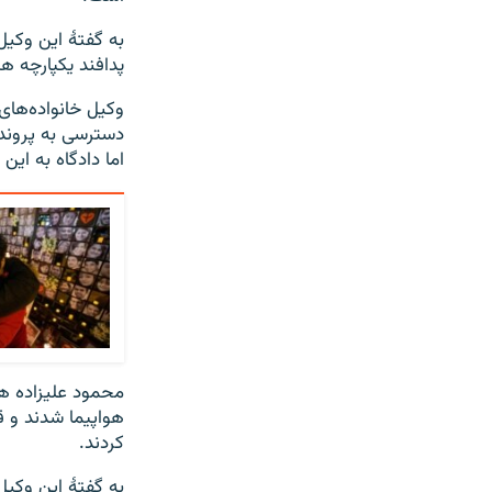
به گفتۀ این وکیل
پدافند یکپارچه ه
دسترسی به پرونده
اما دادگاه به این
محمود علیزاده هم
هواپیما شدند و قط
کردند.
به گفتۀ این وکیل