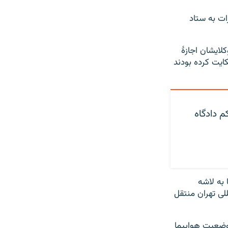
ات به ستاد
نواده‌ها و وکلایشان اجازۀ
کایت کرده بودند
م دادگاه
به لاشه
للی تهران منتقل
 وضعیت هواپیما