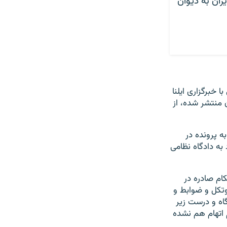
نگونی پرواز ۷۵۲ علیه ایران به دیوان
 خبرگزاری ایلنا
 منتشر شده، از
ه پرونده در
به دادگاه نظامی
یوۀ رسیدگی و احکام صادره در
‌که سامانۀ پدافندی «تور ام۱» بر خلاف پروتکل و ضوابط و
اه و درست زیر
 اتهام هم نشده