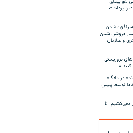
نی هواپیمای
یت و پرداخت
پنجمین سالگرد سرنگون شدن
 نقش سپاه پاسداران بر قتل ۱۷۶ مسافر، خواستار «روشن شدن
ری و سازمان
‌های تروریستی
 کنند.»
ده در دادگاه
انادا توسط پلیس
 نمی‌کشیم. تا