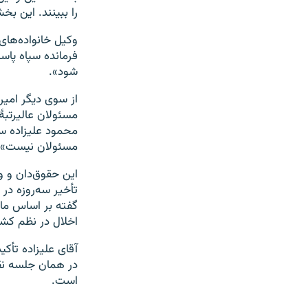
را ببینند. این ب
وکیل خانواده‌های
فرمانده سپاه پاسد
شود».
از سوی دیگر امیر
مسئولان عالیرتبۀ
محمود علیزاده سپ
مسئولان نیست»، ا
این حقوق‌دان و و
تأخیر سه‌روزه در
اخلال در نظم کشو
آقای علیزاده تأکی
در همان جلسه ن
است.