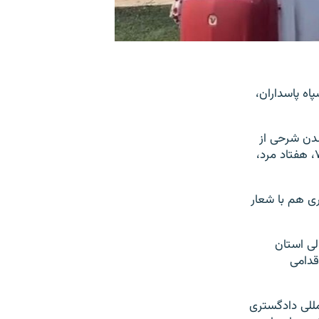
ه پاسداران،
وانده‌شدن شرحی از
روند حادثه، حاضران به احترام همۀ قربانیان، شامل ۹ خدمه اوکراینی پرواز پی‌اس ۷۵۲، هفتاد مرد،
ی هم با شعار
الی استان
مدی و اقدامی
لمللی دادگستری