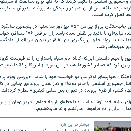
 و جمهوری اسلامی را متهم کردند که نه تنها برای ممانعت از سرنگو
کرده بوده، بلکه پس از ‌آن هم در رسیدگی به پرونده، پذیرش مسئول
‌ها تعلل کرده است.
انجمن خانواده‌های جانباختگان پرواز پی‌اس ۷۵۲ نیز روز سه‌شنبه در 
این هواپیما با انتشار بیانیه‌ای با تأکید بر
الت» در روند حقوقی پیگیری این اتفاق در دیوان بین‌المللی دادگست
ردی غیرنظامی شد.
 با مهم دانستن این‌که کانادا نام سپاه پاسداران را در فهرست گروه
میدواری کرد که «سایر کشورها هم در این مورد از امریکا و کانادا تبعیت
اختگان هواپیمای اوکراینی دو خواسته خود را شامل «بررسی ویژه پرون
فتار جمهوری اسلامی با خانواده‌ها» و «باز شدن پرونده‌ی جنایی در ک
ار کشور از طرح پرونده در دیوان بین‌المللی کیفری» مطرح کرده‌اند.
های بیانیه خود نوشته است: «لحظه‌ای از دادخواهی عزیزان‌مان پا پس
ندان ایران را نه فراموش می‌کنیم و‌ نه می‌بخشیم.»
بیشتر در این باره: