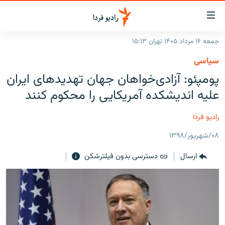
ینک‌های
ابلیت
سترسی
جمعه ۱۶ مرداد ۱۴۰۵ تهران ۱۵:۱۳
ازگشت
صفحه اصلی
سیاسی
ازگشت
ایران
پومپئو: آزادی‌خواهان جهان تهدیدهای ایران
ه
نوی
جهان
علیه اندیشکده آمریکایی را محکوم کنند
صلی
رادیو
فتن
رادیو فردا
ه
پادکست
انتخاب کنید و بشنوید
فحه
۰۸/شهریور/۱۳۹۸
چندرسانه‌ای
برنامه‌های رادیویی
ستجو
ارسال
دسترسی بدون فیلترشکن
زنان فردا
فرکانس‌ها
گزارش‌های تصویری
گزارش‌های ویدئویی
English
به ما بپیوندید