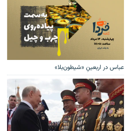
عباس در اربعینِ «شیطون‌بلا»