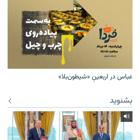
عباس در اربعینِ «شیطون‌بلا»
بشنوید