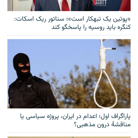
«پوتین یک تبهکار است»؛ سناتور ریک اسکات:
کنگره باید روسیه را پاسخگو کند
پاراگراف اول؛ اعدام در ایران، پروژه سیاسی یا
مناقشهٔ درون مذهبی؟