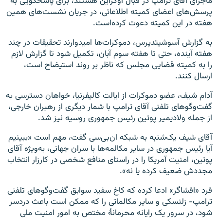
ماجرای آقای ترامپ در قبال اوکراین هستند، برای پاسخگویی به
پرسش‌های اعضای کمیته اطلاعاتی، در جریان نشست‌های همین
هفته در این کمیته دعوت کرده‌است.
به گزارش آسوشیتدپرس، دموکرات‌ها امیدوارند تحقیقات در چند
هفته آینده، حتی تا هفته سوم آبان، تکمیل شود تا گزارش لازم
را به کمیته قضایی مجلس که ناظر بر روند استیضاح است،
ارسال کنند.
آدام شیف، عضو دموکرات از ایالت کالیفرنیا، خواهان دسترسی به
گفت‌وگوهای تلفنی آقای ترامپ با شمار دیگری از رهبران خارجی،
از جمله ولادیمیر پوتین رئیس جمهوری روسیه نیز شد.
آقای شیف یک‌شنبه به شبکه ان‌بی‌سی گفت، مهم است «ببینیم
آیا رئیس جمهوری در سایر مکالمه‌ها با سران جهانی، به‌ویژه آقای
پوتین، امنیت آمریکا را در راستای منافع شخصی در کارزار انتخاب
مجددش ضعیف کرده یا نه».
فرد «افشاگر» ادعا کرده که کاخ سفید سوابق گفت‌وگوهای تلفنی
ترامپ- زلنسکی و سایر مکالماتی را که ممکن است باعث دردسر
شود، در سرور یک رایانه محرمانهٔ مختص به امور امنیت ملی