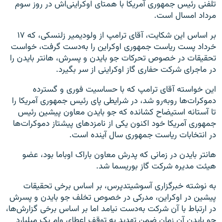
تلفنی رئیس جمهوری آمریکا با همتای اوکراینی‌اش در روز سوم
مرداد امسال است.
بر اساس این شکایت، آقای ترامپ از ولودیمیر زلنسکی، که ۱۷
خرداد پست ریاست جمهوری اوکراین را به‌دست گرفت، خواست
تحقیقات در خصوص تحرکات جو بایدن و پسرش، هانتر بایدن را
در ماجرای شرکت حفاری گاز اوکراینی از سر بگیرد.
این خواسته آقای ترامپ که با حساسیت فوری و گسترده
دموکرات‌ها روبه‌رو شد، در شرایطی پای رئیس جمهوری آمریکا را
تا آستانه استیضاح کشانده که جو بایدن معاون پیشین رئیس
جمهوری آمریکا خود اکنون یکی از نامزدهای پیشتاز دموکرات‌ها
در انتخابات ریاست جمهوری سال آینده است.
هانتر بایدن در زمانی که پدرش معاون باراک اوباما بود، عضو
هیئت مدیره شرکت گاز بوریسما شد.
به نوشته خبرگزاری آسوشیتدپرس، بر اساس برخی تحقیقات
پیشین در اوکراین، مدرکی در خصوص تخلف جو بایدن و پسرش
در ارتباط با آن شرکت به‌دست نیامد اما بر اساس برخی گزارش‌ها،
جو بایدن آن زمان ضمن تهدید به توقف اعطای وام یک میلیارد