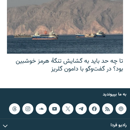
تا چه حد باید به گشایش تنگهٔ هرمز خوشبین
بود؟ در گفت‌وگو با دامون گلریز
به ما بپیوندید
رادیو فردا