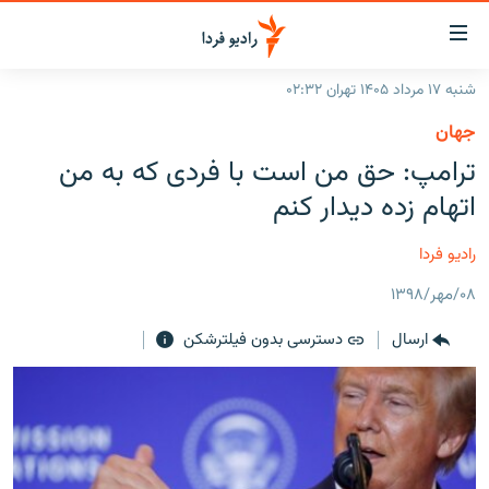
ینک‌های
ابلیت
سترسی
شنبه ۱۷ مرداد ۱۴۰۵ تهران ۰۲:۳۲
ازگشت
صفحه اصلی
جهان
ازگشت
ایران
ترامپ: حق من است با فردی که به من
ه
نوی
جهان
اتهام زده دیدار کنم
صلی
رادیو
فتن
رادیو فردا
ه
پادکست
انتخاب کنید و بشنوید
فحه
۰۸/مهر/۱۳۹۸
چندرسانه‌ای
برنامه‌های رادیویی
ستجو
ارسال
دسترسی بدون فیلترشکن
زنان فردا
فرکانس‌ها
گزارش‌های تصویری
گزارش‌های ویدئویی
English
به ما بپیوندید