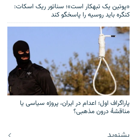
«پوتین یک تبهکار است»؛ سناتور ریک اسکات:
کنگره باید روسیه را پاسخگو کند
پاراگراف اول؛ اعدام در ایران، پروژه سیاسی یا
مناقشهٔ درون مذهبی؟
بشنوید