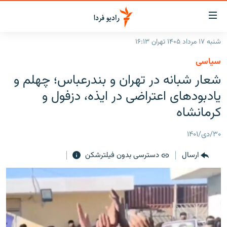
ینک‌های
ابلیت
سترسی
شنبه ۱۷ مرداد ۱۴۰۵ تهران ۱۶:۱۳
ازگشت
صفحه اصلی
سیاسی
ازگشت
ایران
شعار شبانه در تهران و بندرعباس؛ چهلم‌‌ و
ه
نوی
جهان
یادبودهای اعتراضی در ایذه، دزفول و
صلی
رادیو
کرمانشاه
فتن
ه
پادکست
انتخاب کنید و بشنوید
۳۰/دی/۱۴۰۱
فحه
چندرسانه‌ای
برنامه‌های رادیویی
ستجو
ارسال
دسترسی بدون فیلترشکن
زنان فردا
فرکانس‌ها
گزارش‌های تصویری
گزارش‌های ویدئویی
English
به ما بپیوندید