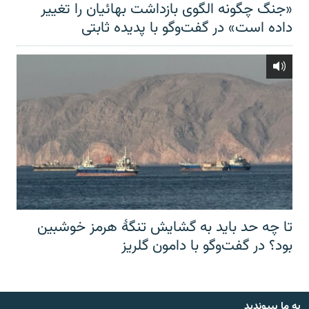
«جنگ چگونه الگوی بازداشت بهائیان را تغییر
داده است» در گفت‌وگو با پدیده ثابتی
تا چه حد باید به گشایش تنگهٔ هرمز خوشبین
بود؟ در گفت‌وگو با دامون گلریز
به ما بپیوندید