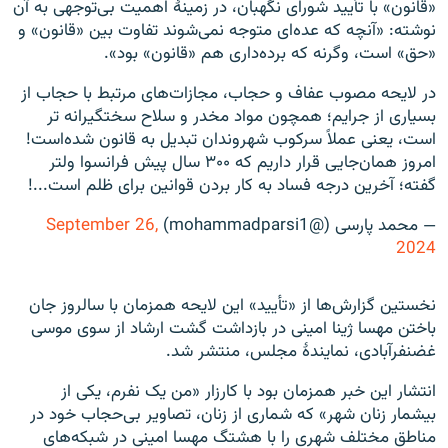
«قانون» با تأیید شورای نگهبان، در زمینهٔ اهمیت بی‌توجهی به آن
نوشته: «آنچه که عده‌ای متوجه نمی‌شوند تفاوت بین «قانون» و
«حق» است، وگرنه که برده‌داری هم «قانون» بود».
در لایحه مصوب عفاف و حجاب، مجازات‌های مرتبط با حجاب از
بسیاری از جرایم؛ همچون مواد مخدر و سلاح سختگیرانه تر
است، یعنی عملاً سرکوب شهروندان تبدیل به قانون شده‌است!
امروز همان‌جایی قرار داریم که ۳۰۰ سال پیش فرانسوا ولتر
گفته؛ آخرین درجه فساد به کار بردن قوانین برای ظلم است...!
— محمد پارسی (@mohammadparsi1)
September 26,
2024
نخستین گزارش‌ها از «تأیید» این لایحه همزمان با سالروز جان‌
باختن مهسا ژینا امینی در بازداشت گشت ارشاد از سوی موسی
غضنفرآبادی، نمایندهٔ مجلس، منتشر شد.
انتشار این خبر همزمان بود با کارزار «من یک نفرم، یکی از
بیشمار زنان شهر» که شماری از زنان، تصاویر بی‌حجاب خود در
مناطق مختلف شهری را با هشتگ مهسا امینی در شبکه‌های