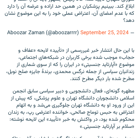
ابلاغ کند. ببینیم پزشکیان در همین حد اراده و عرضه آن را دارد
که با عدم امضای آن، اعتراض عملی خود را به این موضوع نشان
دهد؟
September 25, 2024
— Aboozar Zaman (@aboozarrrr)
با این حال انتشار خبر غیررسمی از «تأیید» لایحه «عفاف و
حجاب» موجب شده برخی کاربران در شبکه‌های اجتماعی،
موضوع «آپارتاید جنسیتی» در ایران را که از سوی شماری از
زندانیان سیاسی از جمله نرگس محمدی، برندهٔ جایزه صلح نوبل،
مطرح شده بار دیگر مطرح کنند.
مطهره گونه‌ای، فعال دانشجویی و دبیر سیاسی سابق انجمن
اسلامی دانشجویان دانشگاه تهران و علوم پزشکی، که پیش از
این از ورود او به دانشگاه تهران جلوگیری می‌شد و به اتهام
اعتراض به حبس توماج صالحی، خواننده اعترضی رپ، به زندان
محکوم شده بود، در واکنش به خبر «تأیید» این لایحه نوشته:
«سلام بر آپارتاید جنسیتی.»