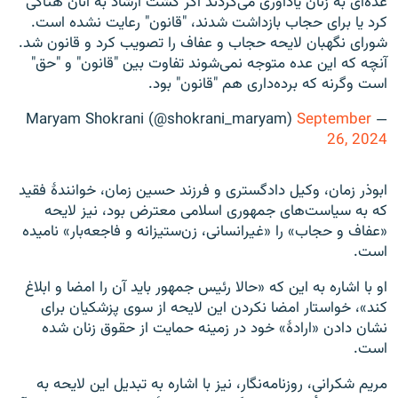
عده‌ای به زنان یادآوری می‌کردند اگر گشت ارشاد به آنان هتاکی
کرد یا برای حجاب بازداشت شدند، "قانون" رعایت نشده است.
شورای نگهبان لایحه حجاب و عفاف را تصویب کرد و قانون شد.
آنچه که این عده متوجه نمی‌شوند تفاوت بین "قانون" و "حق"
است وگرنه که برده‌داری هم "قانون" بود.
September
— Maryam Shokrani (@shokrani_maryam)
26, 2024
ابوذر زمان، وکیل دادگستری و فرزند حسین زمان، خوانندهٔ فقید
که به سیاست‌های جمهوری اسلامی معترض بود، نیز لایحه
«عفاف و حجاب» را «غیرانسانی، زن‌ستیزانه و فاجعه‌بار» نامیده
است.
او با اشاره به این که «حالا رئیس جمهور باید آن را امضا و ابلاغ
کند»، خواستار امضا نکردن این لایحه از سوی پزشکیان برای
نشان دادن «ارادهٔ» خود در زمینه حمایت از حقوق زنان شده
است.
مریم شکرانی، روزنامه‌نگار، نیز با اشاره به تبدیل این لایحه به