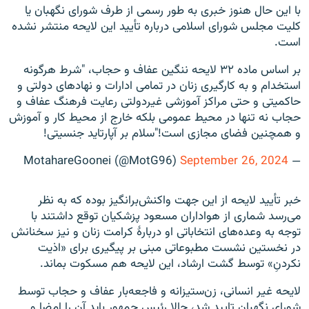
با این حال هنوز خبری به طور رسمی از طرف شورای نگهبان یا
کلیت مجلس شورای اسلامی درباره تأیید این لایحه منتشر نشده
است.
بر اساس ماده ۳۲ لایحه ننگین عفاف و حجاب، "شرط هرگونه
استخدام و به کارگیری زنان در تمامی ادارات و نهادهای دولتی و
حاکمیتی و حتی مراکز آموزشی غیردولتی رعایت فرهنگ عفاف و
حجاب نه تنها در محیط عمومی بلکه خارج از محیط کار و آموزش
و همچنین فضای مجازی است!"سلام بر آپارتاید جنسیتی!
September 26, 2024
— MotahareGoonei (@MotG96)
خبر تأیید لایحه از این جهت واکنش‌برانگیز بوده که به نظر
می‌رسد شماری از هواداران مسعود پزشکیان توقع داشتند با
توجه به وعده‌های انتخاباتی او دربارهٔ کرامت زنان و نیز سخنانش
در نخستین نشست مطبوعاتی مبنی بر پیگیری برای «اذیت
نکردنِ» توسط گشت ارشاد، این لایحه هم مسکوت بماند.
لایحه غیر انسانی، زن‌ستیزانه و فاجعه‌بار عفاف و حجاب توسط
شورای نگهبان تایید شد، حالا رئیس جمهور باید آن را امضا و