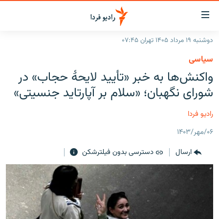
ینک‌های
ابلیت
سترسی
دوشنبه ۱۹ مرداد ۱۴۰۵ تهران ۰۷:۴۵
ازگشت
صفحه اصلی
سیاسی
ازگشت
ایران
واکنش‌ها به خبر «تأیید لایحهٔ حجاب» در
ه
نوی
جهان
شورای نگهبان؛ «سلام بر آپارتاید جنسیتی»
صلی
رادیو
فتن
رادیو فردا
ه
پادکست
انتخاب کنید و بشنوید
فحه
۰۶/مهر/۱۴۰۳
چندرسانه‌ای
برنامه‌های رادیویی
ستجو
ارسال
دسترسی بدون فیلترشکن
زنان فردا
فرکانس‌ها
گزارش‌های تصویری
گزارش‌های ویدئویی
English
به ما بپیوندید