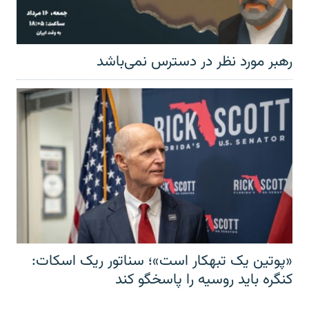
رهبر مورد نظر در دسترس نمی‌باشد
«پوتین یک تبهکار است»؛ سناتور ریک اسکات:
کنگره باید روسیه را پاسخگو کند