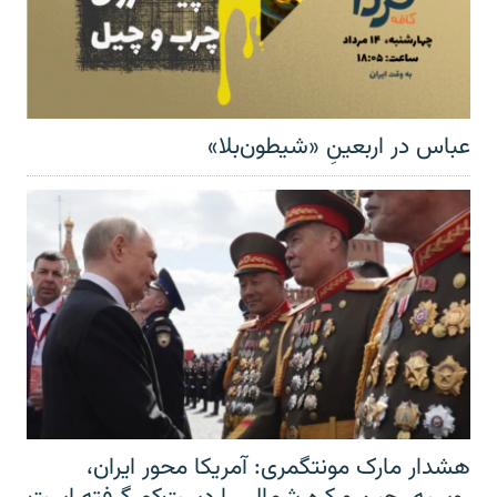
عباس در اربعینِ «شیطون‌بلا»
هشدار مارک مونتگمری: آمریکا محور ایران،