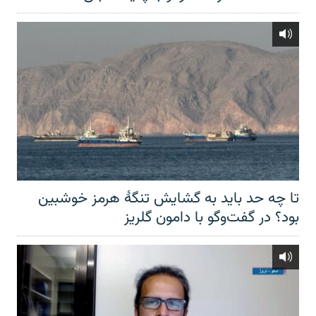
تا چه حد باید به گشایش تنگهٔ هرمز خوشبین
بود؟ در گفت‌وگو با دامون گلریز