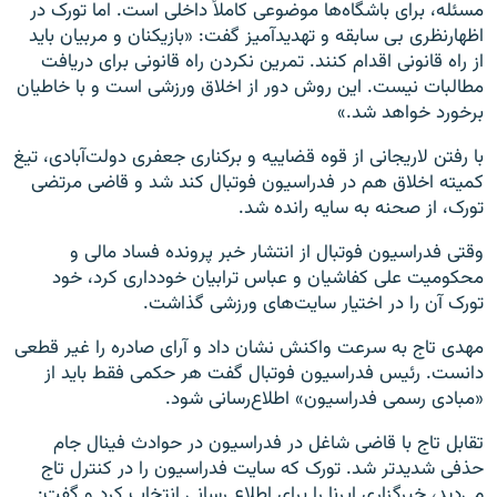
مسئله، برای باشگاه‌ها موضوعی کاملاً داخلی است. اما تورک در
اظهارنظری بی سابقه و تهدیدآمیز گفت: «بازیکنان و مربیان باید
از راه قانونی اقدام ‏کنند. تمرین نکردن راه قانونی برای دریافت
مطالبات نیست. این روش دور از اخلاق ورزشی است و با خاطیان
برخورد خواهد شد.‏»
با رفتن لاریجانی از قوه قضاییه و برکناری جعفری دولت‌آبادی، تیغ
کمیته اخلاق هم در فدراسیون فوتبال کند شد و قاضی مرتضی
تورک، از صحنه به سایه رانده شد.
وقتی فدراسیون فوتبال از انتشار خبر پرونده فساد مالی و
محکومیت علی کفاشیان و عباس ترابیان خودداری کرد، خود
تورک آن را در اختیار سایت‌های ورزشی گذاشت.
مهدی تاج به سرعت واکنش نشان داد و آرای صادره را غیر قطعی
دانست. رئیس فدراسیون فوتبال گفت هر حکمی فقط باید از
«مبادی رسمی فدراسیون» اطلاع‌رسانی شود.
تقابل تاج با قاضی شاغل در فدراسیون در حوادث فینال جام
حذفی شدیدتر شد. تورک که سایت فدراسیون را در کنترل تاج
می‌دید، خبرگزاری ایرنا را برای اطلاع رسانی انتخاب کرد و گفت: