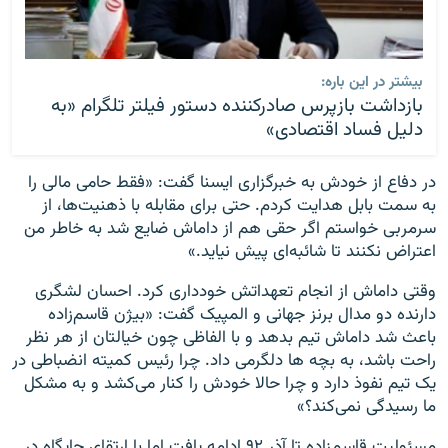
بیشتر در این باره:
بازداشت بازپرس صادرکننده دستور فیلتر تلگرام «به
دلیل فساد اقتصادی»
در دفاع از خودش به خبرگزاری ایسنا گفت: «فقط حامی مالی را
به سمت بابل هدایت کردم. حتی برای مقابله با ذهنیت‌ها، از
سرمربی خواستم اگر حقی هم از داماش ضایع شد به خاطر من
اعتراض نکنند تا شائبه‌ای پیش نیاید.»
وقتی داماش از انجام تعهداتش خودداری کرد. احسان لشگری
دارنده دو مدال برنز جهانی و المپیک گفت: «بیژن قاسم‌زاده
باعث شد داماش تیم بدهد و با الفاظی چون خیالتان از هر نظر
راحت باشد، به بچه ها دلگرمی داد. چرا رئیس کمیته انضباطی در
یک تیم نفوذ دارد و چرا حالا خودش را کنار می‌کشد و به مشکل
ما رسیدگی نمی‌کند؟»
مسئولیت قاسم‌زاده تا آذر ۹۲ ادامه یافت اما با ارتقای جایگاه در