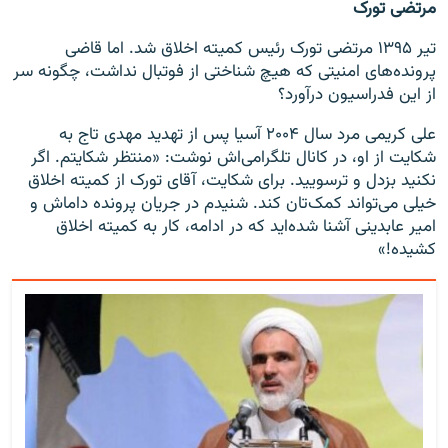
مرتضی تورک
تیر ۱۳۹۵ مرتضی تورک رئیس کمیته اخلاق شد. اما قاضی
پرونده‌های امنیتی که هیچ شناختی از فوتبال نداشت، چگونه سر
از این فدراسیون درآورد؟
علی کریمی مرد سال ۲۰۰۴ آسیا پس از تهدید مهدی تاج به
شکایت از او، در کانال تلگرامی‌اش نوشت: «منتظر شکایتم. اگر
نكنيد بزدل و ترسویید. براى شكایت، آقاى تورک از كميته اخلاق
خيلى می‌تواند كمک‌تان کند. شنيدم در جريان پرونده داماش و
امير عابدينى آشنا شده‌اید که در ادامه، كار به كميته اخلاق
کشیده!»