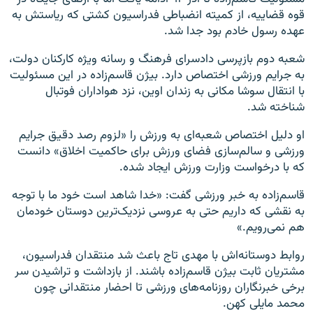
قوه قضاییه، از کمیته انضباطی فدراسیون کشتی که ریاستش به
عهده رسول خادم بود جدا شد.
شعبه دوم بازپرسی دادسرای فرهنگ و رسانه ویژه کارکنان دولت،
به جرایم ورزشی اختصاص دارد. بیژن قاسم‌زاده در این مسئولیت
با انتقال سوشا مکانی به زندان اوین، نزد هواداران فوتبال
شناخته شد.
او دلیل اختصاص شعبه‌ای به ورزش را «لزوم رصد دقیق جرایم
ورزشی و سالم‌سازی فضای ورزش برای حاکمیت اخلاق» دانست
که با درخواست وزارت ورزش ایجاد شده.
قاسم‌زاده به خبر ورزشی گفت: «خدا شاهد است خود ما با توجه
به نقشی كه داريم حتی به عروسی نزديک‌ترين دوستان خودمان
هم نمی‌رویم.»
روابط دوستانه‌اش با مهدی تاج باعث شد منتقدان فدراسیون،
مشتریان ثابت بیژن قاسم‌زاده باشند. از بازداشت و تراشیدن سر
برخی خبرنگاران روزنامه‌های ورزشی تا احضار منتقدانی چون
محمد مایلی کهن.