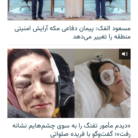
مسعود الفک: پیمان دفاعی مکه آرایش امنیتی
منطقه را تغییر می‌دهد
«دیدم مأمور تفنگ را به سوی چشم‌هایم نشانه
رفت»؛ گفت‌و‌گو با فریده صلواتی