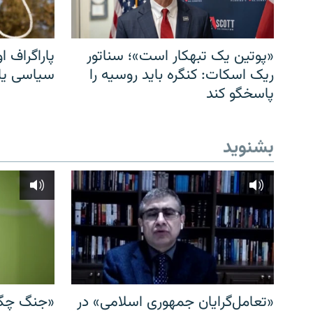
«پوتین یک تبهکار است»؛ سناتور
پاراگراف او
ریک اسکات: کنگره باید روسیه را
سیاسی یا 
پاسخگو کند
بشنوید
«تعامل‌گرایان جمهوری اسلامی» در
«جنگ چگو