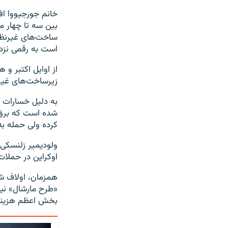
خانم جورجیووا افز
بین سه تا چهار می
ساخت‌های غیرنظام
است به رقمی نزدی
از اوایل اکتبر و
زیرساخت‌های غیر
به دلیل خسارات 
شده است که برق ر
کرده ولی حمله به
ولودیمیر زلنسکی
اوکراین در حملات
همزمان، اولاف شو
«طرح مارشال» نیا
بخش اعظم هزینه آ