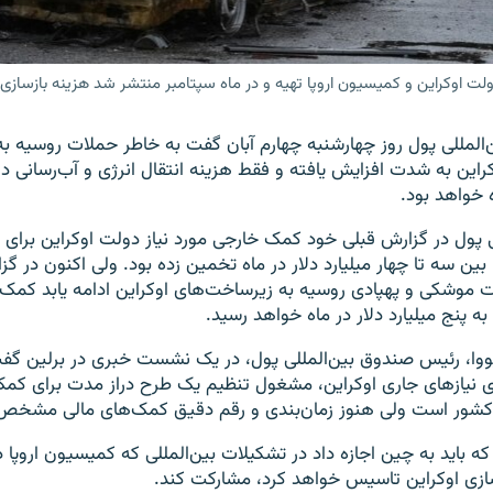
و کمیسیون اروپا تهیه و در ماه سپتامبر منتشر شد هزینه بازسازی اوکراین حدود ۳۵۰ میلیارد
لمللی پول روز چهارشنبه چهارم آبان گفت به خاطر حملات روسیه به
کراین به شدت افزایش یافته و فقط هزینه انتقال انرژی و آب‌رسانی د
ه خواهد بود.
 پول در گزارش قبلی خود کمک خارجی مورد نیاز دولت اوکراین برای ا
ین سه تا چهار میلیارد دلار در ماه تخمین زده بود. ولی اکنون در گ
ت موشکی و پهپادی روسیه به زیرساخت‌های اوکراین ادامه یابد کمک خ
به پنج میلیارد دلار در ماه خواهد رسید.
ووا، رئیس صندوق بین‌المللی پول، در یک نشست خبری در برلین گفت
وی نیازهای جاری اوکراین، مشغول تنظیم یک طرح دراز مدت برای کمک 
ن کشور است ولی هنوز زمان‌بندی و رقم دقیق کمک‌های مالی مشخ
که باید به چین اجازه داد در تشکیلات بین‌المللی که کمیسیون اروپا 
ازی اوکراین تاسیس خواهد کرد، مشارکت کند.