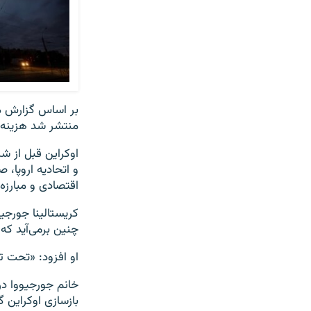
بر اساس گزارش مش
منتشر شد هزینه بازسازی اوکر
اوکراین قبل از شر
و اتحادیه اروپا،
اقتصادی و مبارزه
کریستالینا جورجی
چنین برمی‌آید که
او افزود: «تحت ت
خانم جورجیووا در
بازسازی اوکراین 