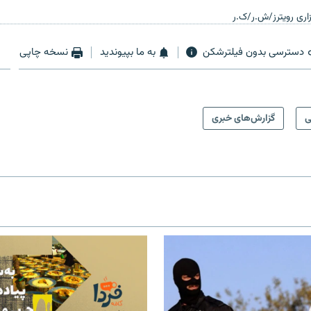
اری رویترز/ش.ر/ک.ر
دسترسی بدون فیلترشکن
به ما بپیوندید
نسخه چاپی
ی
گزارش‌های خبری