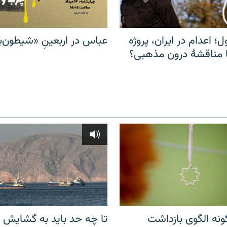
ل؛ اعدام در ایران، پروژه
عباس در اربعینِ «شیطون‌بل
مناقشهٔ درون مذهبی؟
نه الگوی بازداشت
تا چه حد باید به گشایش ت