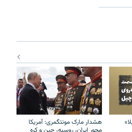
ا»
هشدار مارک مونتگمری: آمریکا
محور ایران، روسیه، چین و کره