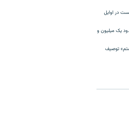
ست در اوایل
 نیز شماری از پژوهشگران و مورخان، بین سال‌های ۱۹۱۵ تا ۱۹۱۸، حدود يک ميليون و
ستم» توصیف