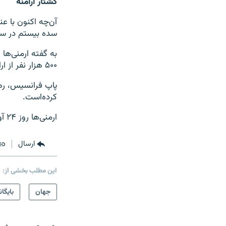
کشتار ارامنه
آن‌چه اکنون با ع
سده بیستم در سرز
۵۰۰ هزار نفر از ارامنه ساکن قلمرو ترکيه عثمانی قتل‌عام شدند.
پاپ فرانسیس، ره
کرده‌است.
ارمنی‌ها روز ۲۴ آوریل/۴ اردیبهشت را سالگرد نمادین اين «نسل کشی» می‌دانند.
ارسال
این مطلب بخشی از:
جهان
بایگان