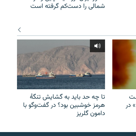
شمالی را دست‌کم گرفته است
شت
تا چه حد باید به گشایش تنگهٔ
» در
هرمز خوشبین بود؟ در گفت‌وگو با
دامون گلریز