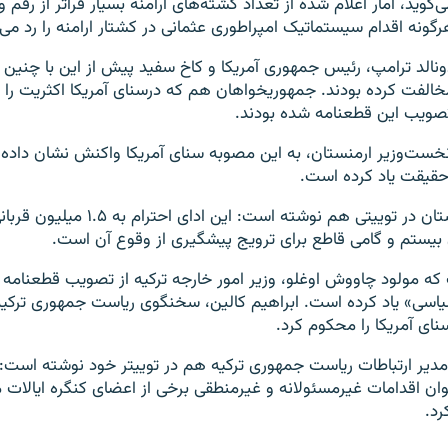
ی‌گوید، آمار اعلام شده از تعداد کشته‌های ارامنه بسیار فراتر از رقم
رگونه اقدام سیستماتیک امپراطوری عثمانی در کشتار ارامنه را رد می‌
ونالد ترامپ، رئیس جمهوری آمریکا و کاخ سفید پیش از این با چنین 
خالفت کرده بودند. جمهوریخواهان هم که درسنای آمریکا اکثریت را در
 تصویب این قطعنامه شده بودند.
نخست‌وزیر ارمنستان، به این مصوبه سنای آمریکا واکنش نشان داده و
حقیقت یاد کرده است.
نخست‌وزیر ارمنستان در توییتی هم نوشته است: این ا
بیستم و گامی قاطع برای ترویج پیشگیری از وقوع آن است.
که مولود چاووش اوغلو، وزیر امور خارجه ترکیه از تصویب قطعنامه س
اسی» یاد کرده است. ابراهیم کالین، سخنگوی ریاست جمهوری ترک
نای آمریکا را محکوم کرد.
مدیر ارتباطات ریاست جمهوری ترکیه هم در توییتر خود نوشته است: ت
وان اقدامات غیرمسئولانه و غیرمنطقی برخی از اعضای کنگره ایالات 
رد.