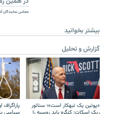
در همین زم
مجلس نمایندگان آمر
بیشتر بخوانید
گزارش و تحلیل
«پوتین یک تبهکار است»؛ سناتور
پاراگراف او
ریک اسکات: کنگره باید روسیه را
سیاسی یا 