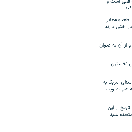
 واقعی است و
کند.
قطعنامه‌هایی
 اختیار دارند
 از آن به عنوان
دای احترام به ۱.۵ میلیون قربانی نخستین
نای آمریکا به
یه هم تصویب
اریخ از این
متحده علیه