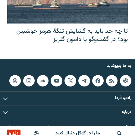
تا چه حد باید به گشایش تنگهٔ هرمز خوشبین
بود؟ در گفت‌وگو با دامون گلریز
به ما بپیوندید
رادیو فردا
درباره
© ۲۰۲۶ تمام حقوق این وب‌سایت، بر اساس مقررات کپی‌رایت، برای رادیو فردا
زنده
ما را در گوگل دنبال کنید
محفوظ است.