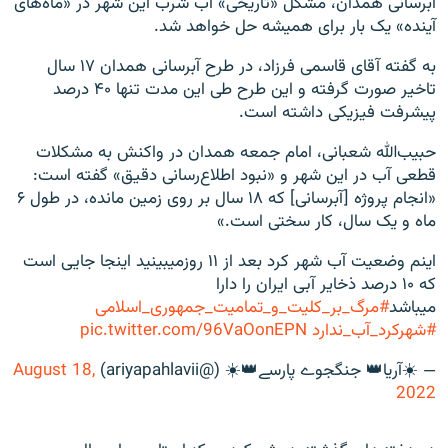
آبرسانی همدان، مشکل «تاریخی» آب شرب این شهر در «ماه‌های
آینده» یک‌ بار برای همیشه حل‌ خواهد شد.
به گفته آقای قاسمی فرزاد، در طرح آبرسانی همدان ۱۷ سال
تاخیر صورت گرفته و این طرح طی این مدت تنها ۴۰ درصد
پیشرفت فیزیکی داشته است.
حبیب‌الله شعبانی، امام جمعه همدان در واکنش به مشکلات
قطعی آب در این شهر و «نبود اطلاع‌رسانی دقیق» گفته است:
«انجام پروژه‌ [آبرسانی] که ۱۸ سال بر روی زمین مانده، در طول ۶
ماه و یک سال، کار سختی است.»
اینم وضعیت آب شهر کرد بعد از ۱۱ روزمیبینید اینجا جایی است
که ۱۰ درصد ذخایر آبی ایران را دارا
میباشد
#مرگ_بر_کلیت_و_تمامیت_جمهوری_اسلامی
#شهركرد_آب_ندارد
pic.twitter.com/96VaOonEPN
— ☀️آریا👑 جنگجوے پارسے👑☀️ (@ariyapahlavii)
August 18,
2022