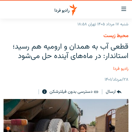
ینک‌های
ابلیت
سترسی
شنبه ۱۷ مرداد ۱۴۰۵ تهران ۱۸:۵۸
ازگشت
صفحه اصلی
محیط زیست
ازگشت
ایران
قطعی آب به همدان و ارومیه هم رسید؛
ه
نوی
جهان
استاندار: در ماه‌های آینده حل می‌شود
صلی
رادیو
فتن
رادیو فردا
ه
پادکست
انتخاب کنید و بشنوید
فحه
۲۸/مرداد/۱۴۰۱
چندرسانه‌ای
برنامه‌های رادیویی
ستجو
ارسال
دسترسی بدون فیلترشکن
زنان فردا
فرکانس‌ها
گزارش‌های تصویری
گزارش‌های ویدئویی
English
به ما بپیوندید