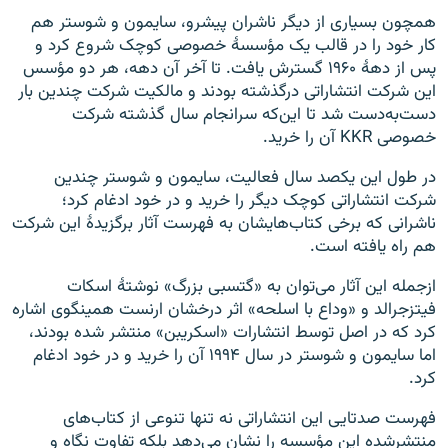
همچون بسیاری از دیگر ناشران پیشرو، سایمون و شوستر هم
کار خود را در قالب یک مؤسسهٔ خصوصی کوچک شروع کرد و
پس از دههٔ ۱۹۶۰ گسترش یافت. تا آخر آن دهه، هر دو مؤسس
این شرکت انتشاراتی درگذشته بودند و مالکیت شرکت چندین بار
دست‌به‌دست شد تا این‌که سرانجام سال گذشته شرکت
خصوصی KKR آن‌ را خرید.
در طول این یکصد سال فعالیت، سایمون و شوستر چندین
شرکت انتشاراتی کوچک دیگر را خرید و در خود ادغام کرد؛
ناشرانی که برخی کتاب‌هایشان به فهرست آثار برگزیدهٔ این شرکت
هم راه یافته‌ است.
ازجمله این آثار می‌توان به «گتسبی بزرگ» نوشتهٔ اسکات
فیتزجرالد و «وداع با اسلحه» اثر درخشان ارنست همینگوی اشاره
کرد که در اصل توسط انتشارات «اسکریبن» منتشر شده بودند،
اما سایمون و شوستر در سال ۱۹۹۴ آن‌ را خرید و در خود ادغام
کرد.
فهرست صدتایی این انتشاراتی نه تنها تنوعی از کتاب‌های
منتشرشده این مؤسسه را نشان می‌دهد بلکه تفاوت نگاه و