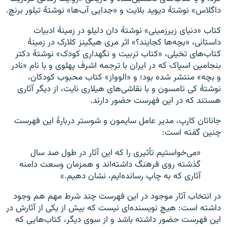
داگلاس» نوشتهٔ دیوید بلایت و «جدایی آب‌ها» نوشتهٔ تیلور برنچ.
کتاب «دنیای زیرزمینی» نوشتهٔ دان دلیلو در زمینهٔ ادبیات
داستانی، «بچه‌ها کجایند؟» اثر مری هیگینز کلارک در زمینهٔ
کتاب‌های تخیلی، «کتاب تربیت و نگهداری کودک» نوشتهٔ دکتر
بنجامین اسپاک که در ایران با ترجمه اشرف پهلوی و با نام «نادر
و بچه» منتشر شده بود؛ و «الوواز» کتاب محبوب کودکان،
نوشتهٔ کی تامسون و با نقاشی‌های هیلاری نایت، از دیگر آثاری
هستند که در این فهرست حضور دارند.
جاناتان کارپ، مدیر عامل سایمون و شوستر دربارهٔ این فهرست
چنین گفته است:
«می‌خواستیم تأثیری را که این آثار در طول صد سال
گذشته روی فرهنگ داشته‌اند و همزمان وسعت دامنه
آثاری که به چاپ رسانده‌ایم، نشان دهیم.»
در انتخاب آثار موجود در این فهرست چند شرط مهم هم وجود
داشته است: هیچ نویسنده‌ای نیست که بیش از یکی از آثارش در
این فهرست حضور داشته باشد و از سوی دیگر، کتاب‌هایی که