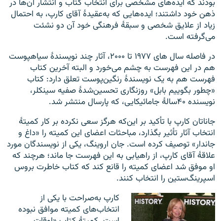
بودند که ایده‌های مشخصی برای انتخاب کتاب و انتشار آن‌ها در
ذهن خود داشتند؛ ایده‌هایی که به‌عقیدهٔ آقای کارپ،‌ به احتمال
زیاد از علایق شخصی و سبقهٔ فرهنگی خود آن دو نشئت
می‌گرفته است.
در فاصله سال های ۱۹۷۷ تا ۲۰۰۰،‌ آثار چند نویسندهٔ سیاهپوست
هم در این فهرست به چشم می‌خورد و البته آخرین کتاب
فهرست هم به یک نویسندهٔ رنگین‌پوست تعلق دارد: کتاب
«چطور بگوییم بابل» روزنگاری تحسین‌شدهٔ صفیه سینکلر،
نویسنده ۴۰سالهٔ جامائیکایی، که پارسال منتشر شد.
جاناتان کارپ با تأکید بر این‌که هرگز سعی نکرده بر کار کمیتهٔ
انتخاب آثار تأثیر بگذارد، مباحثات اعضای این کمیته را «داغ و
جاندار» توصیف کرده است. جان اروینگ، یکی از نویسندگان مورد
علاقهٔ آقای کارپ، از راهیابی به این فهرست جا ماند؛ هرچند که
او موفق شد اعضای کمیته را قانع کند که کتاب خاطرت بروس
اسپرینگ‌ستین را انتخاب کنند.
کارپ به‌صراحت با یکی از
انتخاب‌های کمیته موافق نبوده
است. کمیتهٔ کتاب «اوقات