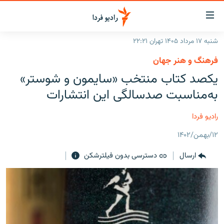
ینک‌های
ابلیت
سترسی
شنبه ۱۷ مرداد ۱۴۰۵ تهران ۲۲:۲۱
ازگشت
صفحه اصلی
فرهنگ و هنر جهان
ازگشت
ایران
یکصد کتاب منتخب «سایمون و شوستر»
ه
نوی
جهان
به‌مناسبت صدسالگی این انتشارات
صلی
رادیو
فتن
رادیو فردا
ه
پادکست
انتخاب کنید و بشنوید
فحه
۱۲/بهمن/۱۴۰۲
چندرسانه‌ای
برنامه‌های رادیویی
ستجو
ارسال
دسترسی بدون فیلترشکن
زنان فردا
فرکانس‌ها
گزارش‌های تصویری
گزارش‌های ویدئویی
English
به ما بپیوندید