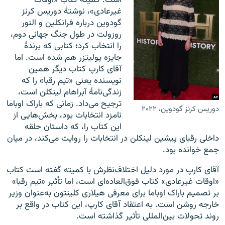
غیرعادی»، نوشتهٔ دوریس کرنز
گودوین درباره فرانکلین و النور
روزولت در طول جنگ جهانی دوم،
را انتخاب کرد؛‌ کتابی که برندهٔ
جایزه پولیتزر هم شده است. اما
آقای کارپ کتاب دیگر همین
نویسنده یعنی «تیم رقبا» را که
زندگی‌نامهٔ آبراهام لینکلن است،
ترجیح می‌داد. زمانی که باراک اوباما
دوریس کرنز گودوین، ۲۰۲۲
نامزد انتخابات بود،‌ بخش‌هایی از
این کتاب را، که داستان حلقه
داخلی رقبای پیشین لینکلن در انتخابات را روایت می‌کند، در میان
جمع خوانده بود.
آقای کارپ در مورد دلیل اختلاف‌نظرش با کمیته گفته است کتاب
«اوقات غیرعادی» کتاب فوق‌العاده‌ای است،‌ اما تأثیر «تیم رقبا»
بر تصمیم باراک اوباما برای معرفی هیلاری کلینتون به‌عنوان وزیر
خارجه روشن است. به اعتقاد آقای کارپ‌، این کتاب در واقع بر
روند تحولات بین‌المللی تأثیر گذاشته است.