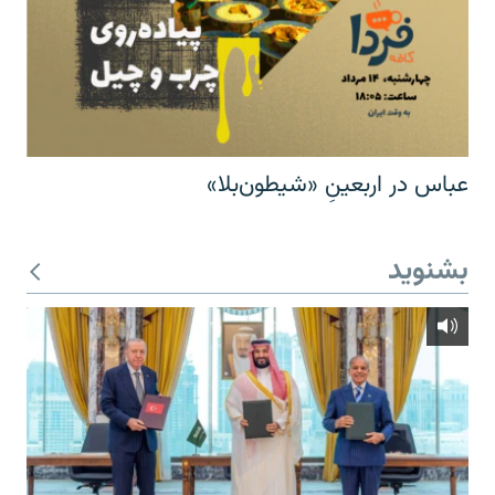
عباس در اربعینِ «شیطون‌بلا»
بشنوید