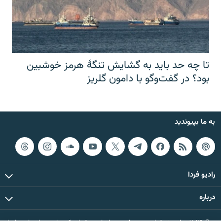
تا چه حد باید به گشایش تنگهٔ هرمز خوشبین
بود؟ در گفت‌وگو با دامون گلریز
به ما بپیوندید
رادیو فردا
درباره