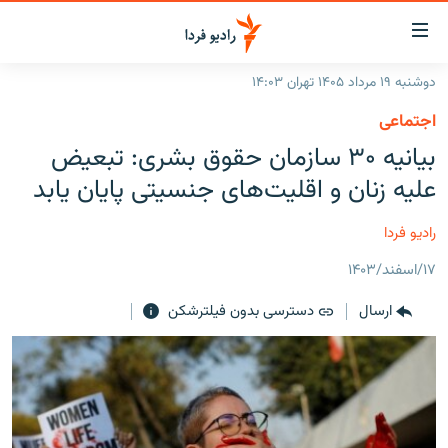
ینک‌های
ابلیت
سترسی
دوشنبه ۱۹ مرداد ۱۴۰۵ تهران ۱۴:۰۳
ازگشت
صفحه اصلی
اجتماعی
ازگشت
ایران
بیانیه ۳۰ سازمان حقوق بشری: تبعیض
ه
نوی
جهان
علیه زنان و اقلیت‌های جنسیتی پایان یابد
صلی
رادیو
فتن
رادیو فردا
ه
پادکست
انتخاب کنید و بشنوید
فحه
۱۷/اسفند/۱۴۰۳
چندرسانه‌ای
برنامه‌های رادیویی
ستجو
ارسال
دسترسی بدون فیلترشکن
زنان فردا
فرکانس‌ها
گزارش‌های تصویری
گزارش‌های ویدئویی
English
به ما بپیوندید