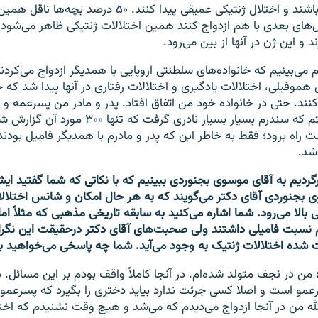
مغلوب را داشته باشند و اختلال ژنتیکی عمیقی پیدا کنند. ۵۰ 
و این ژن در آنها از بین می‌رود.
م می‌بینیم که خانواده‌‌های سلطنتی اروپایی با همدیگر ازدواج می‌کردن
وفیلی،‌ اختلالات یادگیری و اختلالات رفتاری در آنها پیدا شد که جدی
کنند. حتی در خانواده خود من اتفاق افتاد. پدر و مادر من پسرعمه و 
و من برادری داشتم که سندرم بسیار بسیار نادری گرفت ک
راه برود؛ فقط به خاطر این که پدر و مادرم با همدیگر فامیل بودند 
 شد.
رگردیم به آقای موسوی بجنوردی ببینیم که با نکاتی که شما گفتید ا
ی بجنوردی آقای دکتر می‌گویند که به هر حال امکان و شانس اختلالا
ی بالا می‌رود. شما اشاره می‌کنید به سابقه تاریخی مذهبی که مثلاً ا
م نسبت فامیلی داشتند ولی صحبت‌های آقای دکتر درحقیقت این نگران
بت شده اختلالات ژنتیک به وجود می‌آید. شما چه پاسخی می‌خواهید 
من در نجف متولد شده‌ام. در آنجا کاملاً واقف بودم بر این مسائل. 
مو است و اصلا کسی جرئت ندارد بیاید دختری را بگیرد که پسرعمو دا
لله من در آنجا ازدواج می‌دیدم که می‌شد و هیچ وقت نشنیدم که اختل