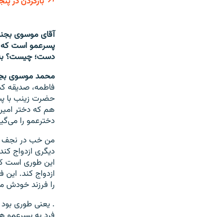
بازکردن در پنج
آقای موسوی بجنور
پسرعمو است که در
دست؛ چیست؟ به نظ
محمد موسوی بجن
فاطمه، صدیقه‌ کبر
حضرت زینب با پسرع
هم که دختر امیرا
دخترعمو را می‌گیر
من خب در نجف متو
دیگری ازدواج کن
این طوری است که ب
ازدواج کند. این ف
را فرزند خودش می
. یعنی طوری بود
فرد به پسرعمو ه