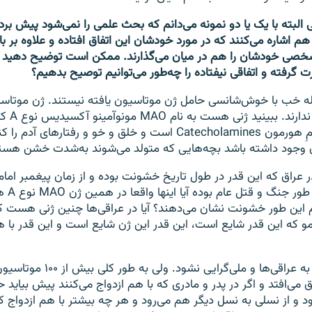
ی البته با یک یا دو نمونه می‌دانم که بحث علمی را نمی‌شود پیش برد
 اشاره می‌کنند که در مورد خودشان این اتفاق افتاده و علاوه بر با
خصی خودشان را هم در میان می‌گذارند. ممکن است توضیح دهید ک
ت گرفته و اتفاقی نیفتاده را چه‌طور می‌توانیم توصیح بدهیم؟
ه خب با خوش‌شانسی حامل ژن موتاسیون یافته نیستند. ژن موتاسیون
 ندارند. ببینید ژنی هست به نام
MAO
مونوآمینو آکسیدیس نوع
A
که
مِ هورمون
Catecholamines
است و خلق و خو و رفتارهای آدم را کنت
ژن وجود داشته باشد بچه‌هایی که متولد می‌شوند به‌شدت خشن هست
ر عراق که این قدر در طول تاریخ خشونت بوده و از زمان پیغمبر اما
 طور جنگ و قتل عام بوده آیا اینها واقعا در همین ژن
MAO
نوع
A
هم
 این طور خشونت نشان می‌دهند؟ ‌آیا در عراقی‌ها چنین ژنی هست که 
و که این قدر شایع است، این قدر این ژن شایع است و این قدر با
البته این توهینی به عراقی‌ها و ملی‌گر
د و از نسلی به نسل دیگر هم می‌رود و هر چه بیشتر با هم ازدواج کن