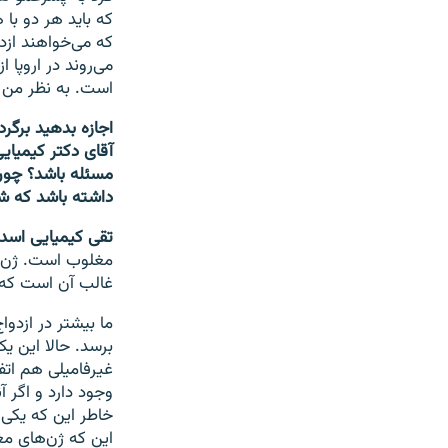
که باید هر دو ب
که می‌خواهند ازدو
می‌روند در اروپا
است. به نظر من 
اجازه بدهید برگر
آقای دکتر کیمیای
مسئله باشد؟ چون 
داشته باشد که شا
تقی کیمیایی اسد
مغلوب است. ژن م
غالب آن است که ا
ما بیشتر در ازدو
برسد. حالا این ی
غیرفامیلی هم اتف
وجود دارد و اگر آ
خاطر این که یکی 