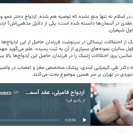
ی در اسلام نه تنها منع نشده که توصیه هم شده. ازدواج دختر عمو 
دی در آسمان‌ها دانسته شده است؛ یکی از دلایل مذهبی‌اش؟ ازدوا
 اول شیعیان.
یک از احتمالات ترسناکی در سرنوشت فرزندان حاصل از این ازدواج‌ها 
طول سالیان نمونه‌های بسیاری از آن به ثبت رسیده. علم می‌گوید جه
 شانس بروز اختلالات ژنتیک را در فرزندان حاصل این ازدواج‌ها بالا ببر
ته دکتر تقی کیمیایی اسدی، پزشک متخصص مغز و اعصاب در واشینگت
ردی در تهران بر سر همین موضوع بحث می‌کنند.
ازدواج فامیلی، عقد آسمانی یا خطای ژنتیک؟
EMBED
از
رادیو فردا
No media source currently available
0:24:56