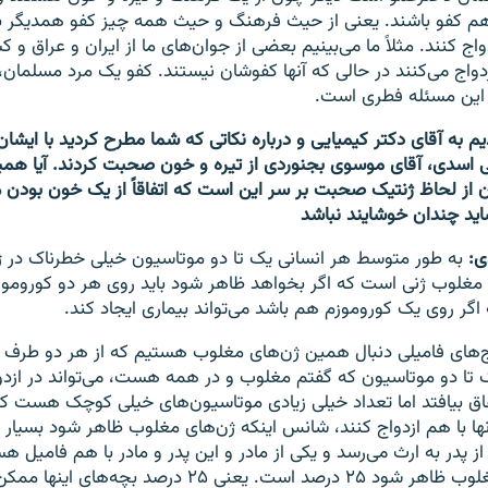
ا هم کفو باشند. یعنی از حیث فرهنگ و حیث همه چیز کفو همدیگر ب
اج کنند. مثلاً ما می‌بینیم بعضی از جوان‌های ما از ایران و عراق و
 ازدواج می‌کنند در حالی که آنها کفوشان نیستند. کفو یک مرد مسلمان
این مسئله فطری است.
دیم به آقای دکتر کیمیایی و درباره نکاتی که شما مطرح کردید با ایش
ی اسدی، آقای موسوی بجنوردی از تیره و خون صحبت کردند. آیا همین
از لحاظ ژنتیک صحبت بر سر این است که اتفاقاً از یک خون بودن می
ید چندان خوشایند نباشد
ی:
به طور متوسط هر انسانی یک تا دو موتاسیون خیلی خطرناک در ژ
غلوب ژنی است که اگر بخواهد ظاهر شود باید روی هر دو کوروموزم 
گر روی یک کوروموزم هم باشد می‌تواند بیماری ایجاد کند.
اج‌های فامیلی دنبال همین ژن‌های مغلوب هستیم که از هر دو طرف می
ک تا دو موتاسیون که گفتم مغلوب و در همه هست،‌ می‌تواند در ازدو
اق بیافتد اما تعداد خیلی زیادی موتاسیون‌های خیلی کوچک هست که 
نها با هم ازدواج کنند، شانس‌ اینکه ژن‌‌های مغلوب ظاهر شود بسیار با
از پدر به ارث می‌رسد و یکی از مادر و این پدر و مادر با هم فامیل 
این که ژن‌های مغلوب ظاهر شود ۲۵ درصد است. یعنی ۲۵ درصد 