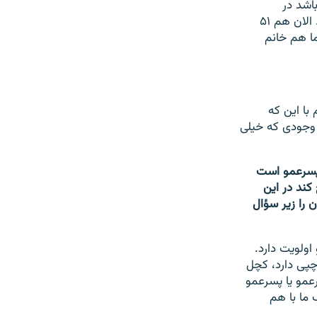
اشد در
فرزندان‌شان. خود من، خانم من دخترعموی من است. ما پسرعمو و دخترعمو هستیم. الان هم ۵۱
ما هم خانم
با این که
 وجودی که خیلی
 پسرعمو است
کند در این
 را زیر سؤال
ولویت دارد.
چپی دارد، کچل
رعمو یا پسرعمو
ما با هم