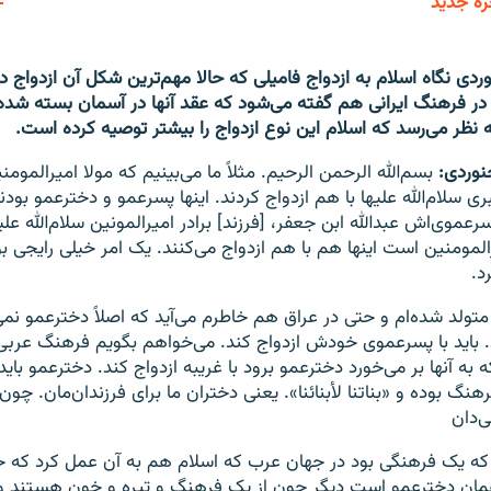
ره جدید
EMBED
دی نگاه اسلام به ازدواج فامیلی که حالا مهم‌ترین شکل آن ازدواج د
 فرهنگ ایرانی هم گفته می‌شود که عقد آنها در آسمان بسته شده و
ر می‌رسد که اسلام این نوع ازدواج را بیشتر توصیه کرده است.
وردی:
بسم‌الله الرحمن الرحیم. مثلاً ما می‌بینیم که مولا امیرالمو
ی سلام‌الله علیها با هم ازدواج کردند. اینها پسرعمو و دخترعمو بود
موی‌اش عبدالله ابن‌ جعفر، [فرزند] برادر امیرالمونین سلام‌الله ع
لمومنین است اینها هم با هم ازدواج می‌کنند. یک امر خیلی رایجی ب
د.
لد شده‌ام و حتی در عراق هم خاطرم می‌آید که اصلاً دخترعمو نم
د. باید با پسرعموی خودش ازدواج کند. می‌خواهم بگویم فرهنگ عرب
ه آنها بر می‌خورد دخترعمو برود با غریبه ازدواج کند. دخترعمو باید
رهنگ بوده و «بناتنا لأبنائنا». یعنی دختران ما برای فرزندان‌مان. چون
‌دان
 که یک فرهنگی بود در جهان عرب که اسلام هم به آن عمل کرد که خ
مان دخترعمو است دیگر چون از یک فرهنگ و تیره و خون هستند و 