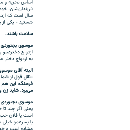
اساس تجربه و مش
سال است که ازدواج
هستید - یکی از ی
سلامت باشند.
موسوی بجنوردی:
ازدواج دخترعمو 
به ازدواج دختر ع
البته آقای موسو
-نقل قول از شما م
فرهنگ،‌ این هم 
می‌برد. شاید زن و
موسوی بجنوردی:
یعنی اگر چند تا 
است یا فلان خب ن
یا پسرعمو خیلی 
مشابه است و خص