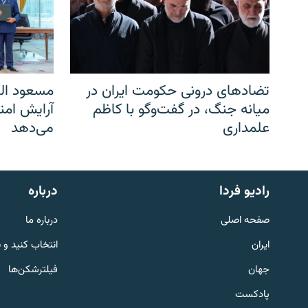
تضادهای درونی حکومت ایران در
مسعود الف
میانه جنگ، در گفت‌‌وگو با کاظم
آرایش امن
علمداری
می‌دهد
English
رادیو فردا
درباره
به ما بپیوندید
صفحه اصلی
درباره ما
ایران
انتخاب کنید و 
جهان
فیلترشکن‌ها
پادکست