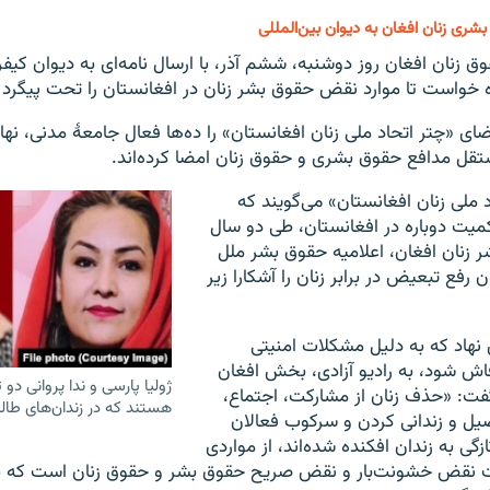
ری زنان افغان به دیوان بین‌المللی
 زنان افغان روز دوشنبه، ششم آذر، با ارسال نامه‌ای به دیوان کیفر
اه خواست تا موارد نقض حقوق بشر زنان در افغانستان را تحت پیگرد 
ی «چتر اتحاد ملی زنان افغانستان» را ده‌ها فعال جامعهٔ مدنی، نها
 مدافع حقوق بشری و حقوق زنان امضا کرده‌اند.
 ملی زنان افغانستان» می‌گویند که
میت دوباره در افغانستان، طی دو سال
 زنان افغان، اعلامیه حقوق بشر ملل
رفع تبعیض در برابر زنان را آشکارا زیر
 نهاد که به دلیل مشکلات امنیتی
 شود، به رادیو آزادی، بخش افغان
ژولیا پارسی و ندا پروانی دو
 گفت: «حذف زنان از مشارکت، اجتماع،
هستند که در زندان‌های طالبا
یل و زندانی کردن و سرکوب فعالان
گی به زندان افکنده شده‌اند، از مواردی
 نقض خشونت‌بار و نقض صریح حقوق بشر و حقوق زنان است که ب