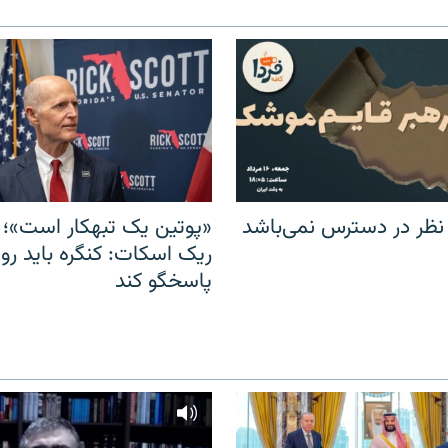
 نظر در دسترس نمی‌باشد
«پوتین یک تبهکار است»؛ 
ریک اسکات: کنگره باید روس
پاسخگو کند