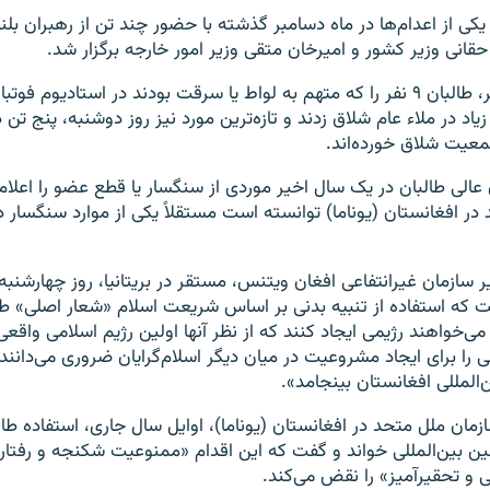
 یکی از اعدام‌ها در ماه دسامبر گذشته با حضور چند تن از رهبران بلندپ
حقانی وزیر کشور و امیرخان متقی وزیر امور خارجه برگزار شد.
در یک رویداد دیگر، طالبان ۹ نفر را که متهم به لواط یا سرقت بودند در استادیوم 
اد در ملاء عام شلاق زدند و تازه‌ترین مورد نیز روز دوشنبه، پنج تن 
معیت شلاق خورده‌اند.
 عالی طالبان در یک سال اخیر موردی از سنگسار یا قطع عضو را اعلام
ر افغانستان (یوناما) توانسته است مستقلاً یکی از موارد سنگسار در 
ر سازمان غیرانتفاعی افغان ویتنس، مستقر در بریتانیا، روز چهارشنب
فت که استفاده از تنبیه بدنی بر اساس شریعت اسلام «شعار اصلی» طا
می‌خواهند رژیمی ایجاد کنند که از نظر آنها اولین رژیم اسلامی واقع
 را برای ایجاد مشروعیت در میان دیگر اسلام‌گرایان ضروری می‌دانند،
‌المللی افغانستان بینجامد».
ان ملل متحد در افغانستان (یوناما)، اوایل سال جاری، استفاده طالب
ین بین‌المللی خواند و گفت که این اقدام «ممنوعیت شکنجه و رفتار 
ی و تحقیرآمیز» را نقض می‌کند.