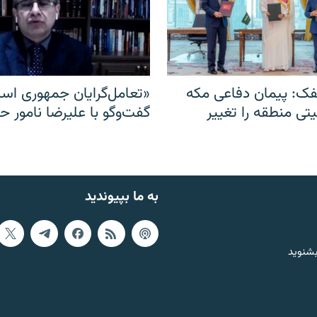
ک: پیمان دفاعی مکه
«تعامل‌گرایان جمهوری اسل
یتی منطقه را تغییر
گفت‌وگو با علیرضا نامور ح
به ما بپیوندید
بشنوید