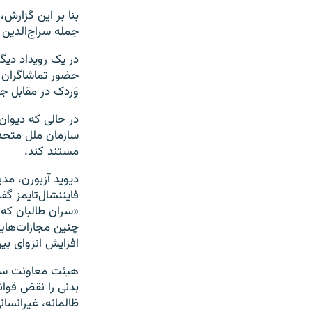
بنا بر این گزارش،
جمله سراج‌الدین 
حضور تماشاگران زی
وَردک در مقابل ج
در حالی که دیوان
سازمان ملل متحد د
مستند کند.
دیوید آزبورن، مدی
فایننشال‌تایمز گ
«سران طالبان که 
چنین مجازات‌هایی
افزایش انزوای بین
هیئت معاونت سازم
بدنی را نقض قوان
ظالمانه، غیرانسان