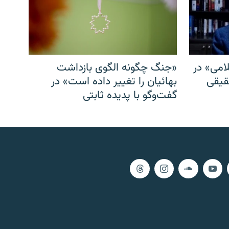
امی» در
«جنگ چگونه الگوی بازداشت
قیقی
بهائیان را تغییر داده است» در
گفت‌وگو با پدیده ثابتی