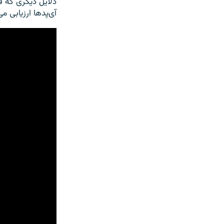
دلایل دیگری که ف
آی‌پدها ارزیابی م