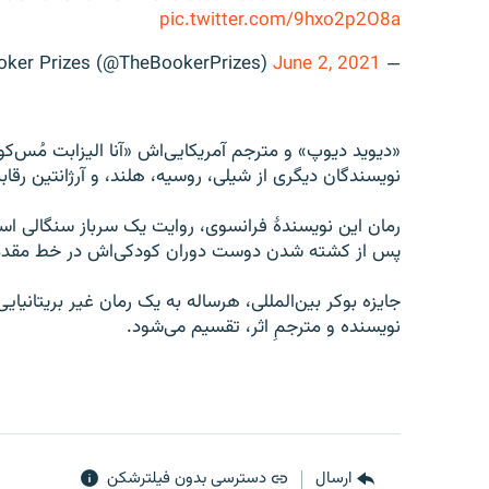
pic.twitter.com/9hxo2p2O8a
June 2, 2021
— The Booker Prizes (@TheBookerPrizes)
«دیوید دیوپ» و مترجم آمریکایی‌اش «آنا الیزابت مُس‌کواک
نویسندگان دیگری از شیلی، روسیه، هلند، و آرژانتین رقاب
رمان این نویسندهٔ فرانسوی، روایت یک سرباز سنگالی اس
پس از کشته شدن دوست دوران کودکی‌اش در خط مقدم، 
نویسنده و مترجمِ اثر، تقسیم می‌شود.‎
ارسال
دسترسی بدون فیلترشکن