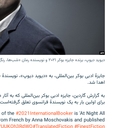
دیوید دیوپ، برنده جایزه بوکر ۲۰۲۱ و نویسنده رمان «شب‌ها، رنگِ همهٔ خون‌ها سیاه است»
جایزهٔ ادبی بوکر بین‌المللی، به «دیوید دیوپ»، نویسنده
اهدا شد.
به گزارش گاردین، جایزه ادبی بوکر بین‌المللی که به آثا
برای اولین بار به یک نویسندهٔ فرانسوی تعلق گرفته‌است.
 of the
#2021InternationalBooker
is 'At Night All
 from French by Anna Moschovakis and published
co/UUKOh3RdWO
#TranslatedFiction
#FinestFiction