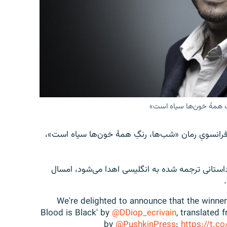
ٔ فرانسویِ رمان «شب‌ها، رنگِ همهٔ خون‌ها سیاه است»،
ر داستانی ترجمه شده به انگلیسی اهدا می‌شود، امسال
We're delighted to announce that the winner
Blood is Black' by
@DDiop_ecrivain
, translated
by
@PushkinPress
:
https://t.