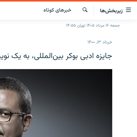
ینک‌های
خبرهای کوتاه
زیربخش‌ها
ابلیت
سترسی
جستجو
جمعه ۱۶ مرداد ۱۴۰۵ تهران ۱۴:۵۵
صفحه اصلی
ازگشت
ایران
ازگشت
خرداد ۱۳, ۱۴۰۰
ه
جهان
نوی
جایزه ادبی بوکر بین‌المللی، به یک نو
صلی
رادیو
فتن
پادکست
انتخاب کنید و بشنوید
ه
فحه
چندرسانه‌ای
برنامه‌های رادیویی
ستجو
زنان فردا
فرکانس‌ها
گزارش‌های تصویری
گزارش‌های ویدئویی