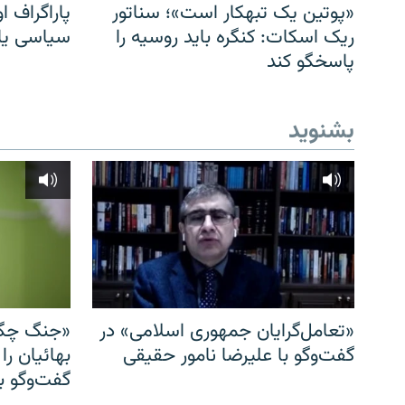
«پوتین یک تبهکار است»؛ سناتور
پاراگراف او
ریک اسکات: کنگره باید روسیه را
سیاسی یا 
پاسخگو کند
بشنوید
«تعامل‌گرایان جمهوری اسلامی» در
«جنگ چگو
گفت‌وگو با علیرضا نامور حقیقی
بهائیان را
گفت‌وگو با