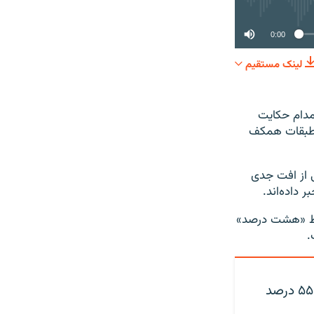
0:00
لینک مستقیم
SHARE
مدام حکایت
ا طبقات همکف
ی از افت جدی
 داده‌اند.
ط «هشت درصد»
ذخیرهٔ آب سد کرج به هشت درصد رسید؛ ۵۵ درصد