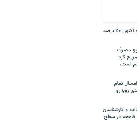
با این حال گزارش شده ذخیرهٔ آبی سد طالقان وضعیت بهتری نسبت به سد کرج دارد و اکنون ۵۰ درصد
اوج مصرف
انیه اعلام و تصریح کرد
اکم است،
امسال تمام
ازندران و خراسان‌ رضوی، با کم‌بارشی از یک تا ۸۸ درصدی روبه‌رو
داده و کارشناسان
ک فاجعه در سطح