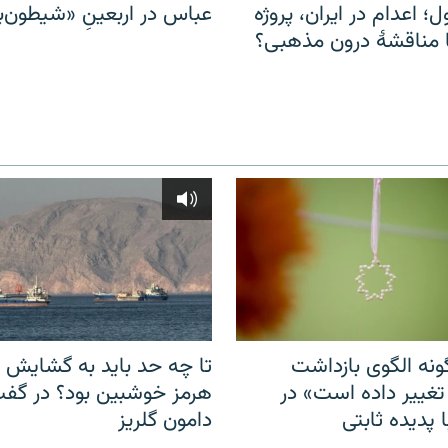
ل؛ اعدام در ایران، پروژه
عباس در اربعینِ «شیطون‌بل
مناقشهٔ درون مذهبی؟
نه الگوی بازداشت
تا چه حد باید به گشایش ت
 تغییر داده است» در
هرمز خوشبین بود؟ در گفت‌
 پدیده ثابتی
دامون گلریز