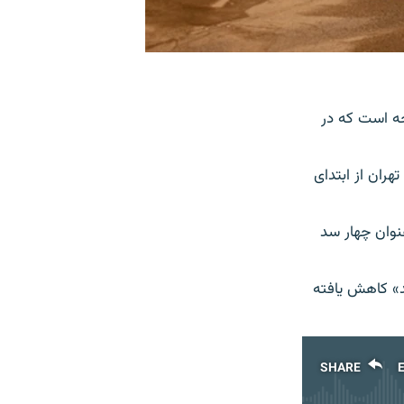
ه است که در
تان تهران از ابتدای
عنوان چهار سد
 در این استان در مقایسه با دورهٔ آماری درازمدت «۴۵ درصد» کاهش یافته
SHARE