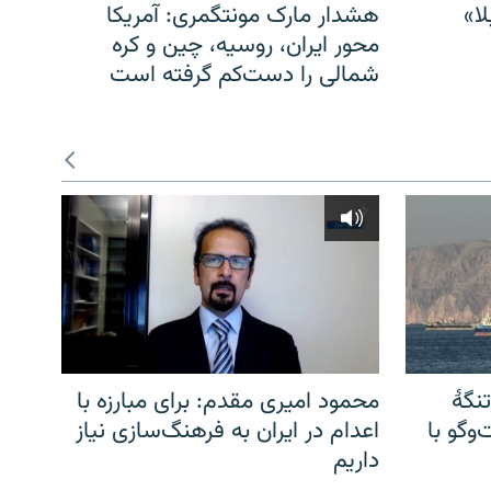
ا»
هشدار مارک مونتگمری: آمریکا
محور ایران، روسیه، چین و کره
شمالی را دست‌کم گرفته است
نگهٔ
محمود امیری مقدم: برای مبارزه با
وگو با
اعدام در ایران به فرهنگ‌سازی نیاز
داریم