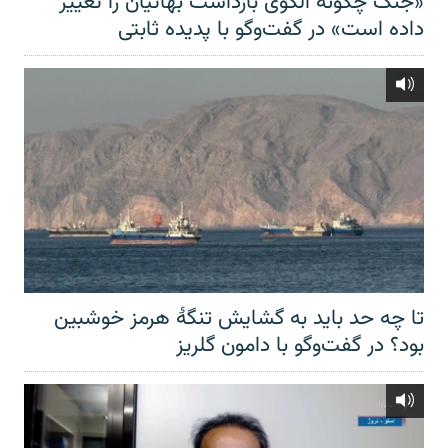
«جنگ چگونه الگوی بازداشت بهائیان را تغییر
داده است» در گفت‌وگو با پدیده ثابتی
تا چه حد باید به گشایش تنگهٔ هرمز خوشبین
بود؟ در گفت‌وگو با دامون گلریز