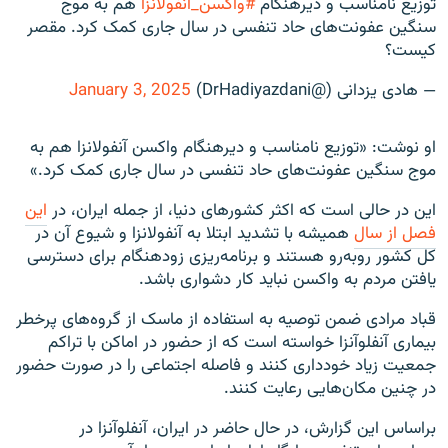
توزیع نامناسب و دیرهنگام
#واکسن_آنفولانزا
هم به موج
سنگین عفونت‌های حاد تنفسی در سال جاری کمک کرد. مقصر
کیست؟
— هادی یزدانی (@DrHadiyazdani)
January 3, 2025
او نوشت: «توزیع نامناسب و دیرهنگام واکسن آنفولانزا هم به
موج سنگین عفونت‌های حاد تنفسی در سال جاری کمک کرد.»
این در حالی است که اکثر کشورهای دنیا، از جمله ایران،‌ در
این
فصل از سال
همیشه با تشدید ابتلا به آنفولانزا و شیوع آن در
کل کشور روبه‌رو هستند و برنامه‌ریزی زودهنگام برای دسترسی
یافتن مردم به واکسن نباید کار دشواری باشد.
قباد مرادی ضمن توصیه به استفاده از ماسک از گروه‌های پرخطر
بیماری آنفلوآنزا خواسته است که از حضور در اماکن با تراکم
جمعیت زیاد خودداری کنند و فاصله اجتماعی را در صورت حضور
در چنین مکان‌هایی رعایت کنند.
براساس این گزارش، در حال حاضر در ایران، آنفلوآنزا در