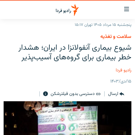
ینک‌های
ابلیت
سترسی
پنجشنبه ۱۵ مرداد ۱۴۰۵ تهران ۱۵:۱۷
ازگشت
صفحه اصلی
سلامت و تغذیه
ازگشت
ایران
شیوع بیماری آنفولانزا در ایران؛ هشدار
ه
نوی
جهان
خطر بیماری برای گروه‌های آسیب‌پذیر
صلی
رادیو
فتن
رادیو فردا
ه
پادکست
انتخاب کنید و بشنوید
فحه
۱۵/دی/۱۴۰۳
چندرسانه‌ای
برنامه‌های رادیویی
ستجو
ارسال
دسترسی بدون فیلترشکن
زنان فردا
فرکانس‌ها
گزارش‌های تصویری
گزارش‌های ویدئویی
English
به ما بپیوندید