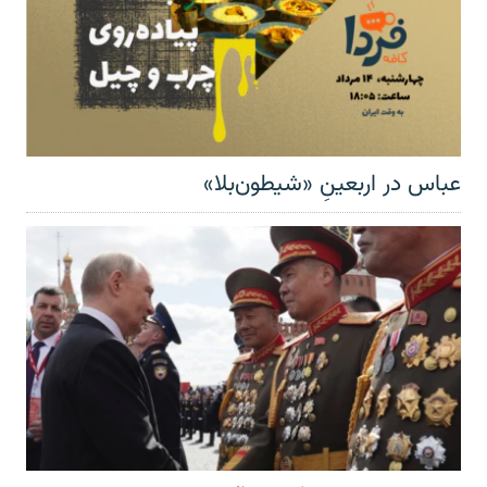
عباس در اربعینِ «شیطون‌بلا»