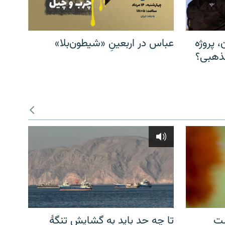
، پروژه
عباس در اربعینِ «شیطون‌بلا»
مذهبی؟
شت
تا چه حد باید به گشایش تنگهٔ