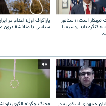
 تبهکار است»؛ سناتور
پاراگراف اول؛ اعدام در ایران
: کنگره باید روسیه را
سیاسی یا مناقشهٔ درون 
د
ایان جمهوری اسلامی» در
«جنگ چگونه الگوی بازدا