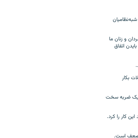
به‌نظامیان
 این حملات٬ گفت: «این که مردان و زنان ما
حمله جلوی چشم [جو] بایدن اتفاق
.
ات بکار
ر، یک ضربه سخت
ین کار را کرد.
ی ضعف است.