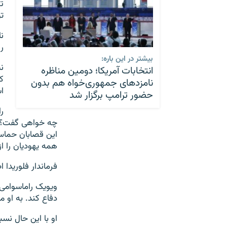
ت
ت
ن
ر
بیشتر در این باره:
ن
انتخابات آمریکا؛ دومین مناظره
ک
نامزدهای جمهوری‌خواه هم بدون
ا
حضور ترامپ برگزار شد
ر
چه خواهی گفت؟ اظ
این قصابان حماس ت
همه یهودیان را ا
فرماندار فلوریدا
ویویک راماسوامی 
دفاع کند. به او 
او با این حال نس