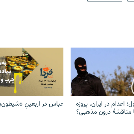
ل؛ اعدام در ایران، پروژه
عباس در اربعینِ «شیطون‌بل
مناقشهٔ درون مذهبی؟