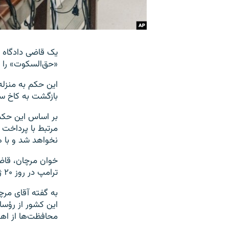
یک قاضی دادگاه ن
«حق‌السکوت» را ب
این حکم به منزله 
بازگشت به کاخ سفی
مرتبط با پرداخت 
نخواهد شد و با ه
خوان مرچان، قاضی
ترامپ در روز ۲۰ ژانویه، رأی هیئت منصفه را باطل نخواهد کرد.
به گفته آقای مرچ
این کشور از رؤسا
محافظت‌ها از اهم