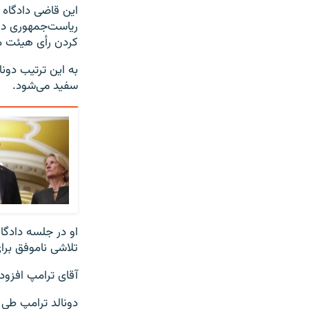
این قاضی دادگاه 
ریاست‌جمهوری در 
کردن رأی هیئت من
به این ترتیب دون
سفید می‌شود.
او در جلسه دادگا
تلاشی ناموفق برا
آقای ترامپ افزود:
دونالد ترامپ طی 