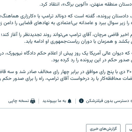
ستان منطقه منهتن، «آلوین براگ»، انتقاد کرد.
دادستان پرونده، گفته‌ است که دونالد ترامپ با «کارزاری هماهنگ»
ا زیر سوال ببرد و عامدانه بی‌اعتمادی به نهادهای قضایی را دامن ز
خیر قاضی مرچان، آقای ترامپ می‌تواند روند تجدیدنظر را آغاز کند؛
کشد و همزمان با دوران ریاست‌جمهوری او ادامه یابد.
که دیوان عالی آمریکا یک روز پیش از اعلام حکم دادگاه نیویورک، د
صدور حکم در این پرونده را رد کرده بود.
این حکم شامگاه ۲۰ دی با پنج رای موافق در برابر چهار رای مخالف صادر شد و سه ق
ضات محافظه‌کار با رد درخواست آقای ترامپ، راه را برای صدور حکم 
دسترسی بدون فیلترشکن
به ما بپیوندید
نسخه چاپی
ی
گزارش‌های خبری