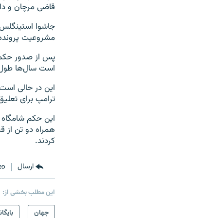
قاضی مرچان و داد
جاشوا استینگلس، 
مشروعیت پرونده ر
پس از صدور حکم ا
است سال‌ها طول ب
این در حالی است 
ترامپ برای تعلیق 
همراه دو تن از ق
کردند.
ارسال
این مطلب بخشی از:
جهان
بایگان