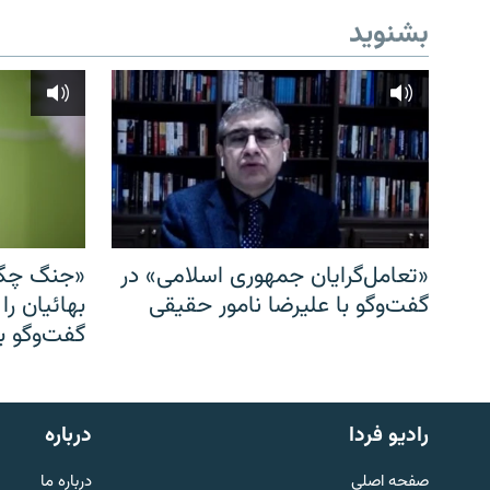
بشنوید
«تعامل‌گرایان جمهوری اسلامی» در
«جنگ چگو
گفت‌وگو با علیرضا نامور حقیقی
بهائیان را
گفت‌وگو با
English
رادیو فردا
درباره
به ما بپیوندید
صفحه اصلی
درباره ما