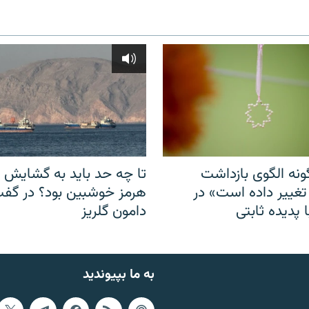
نه الگوی بازداشت
تا چه حد باید به گشایش ت
 تغییر داده است» در
هرمز خوشبین بود؟ در گفت‌
 پدیده ثابتی
دامون گلریز
به ما بپیوندید