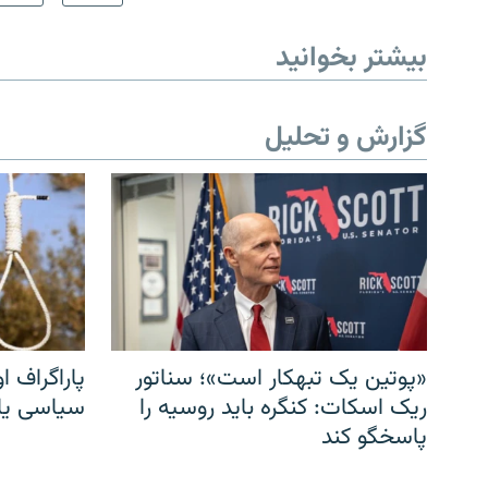
بیشتر بخوانید
گزارش و تحلیل
«پوتین یک تبهکار است»؛ سناتور
پاراگراف او
ریک اسکات: کنگره باید روسیه را
سیاسی یا 
پاسخگو کند