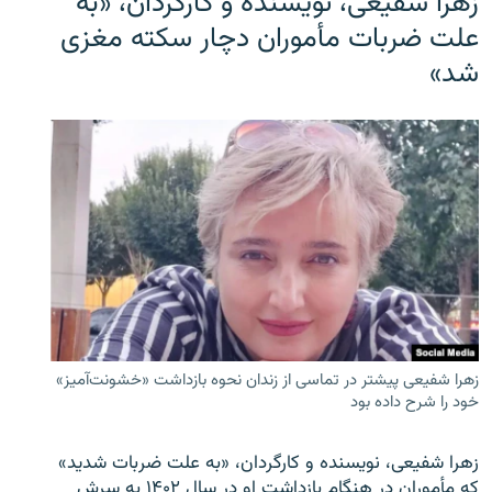
زهرا شفیعی، نویسنده و کارگردان، «به
علت ضربات مأموران دچار سکته مغزی
شد»
زهرا شفیعی پیشتر در تماسی از زندان نحوه بازداشت «خشونت‌آمیز»
خود را شرح داده بود
زهرا شفیعی، نویسنده و کارگردان، «به علت ضربات شدید»
که مأموران در هنگام بازداشت او در سال ۱۴۰۲ به سرش