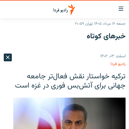
ینک‌های
ابلیت
سترسی
جمعه ۱۶ مرداد ۱۴۰۵ تهران ۲۰:۵۹
ازگشت
صفحه اصلی
خبرهای کوتاه
ازگشت
ایران
ه
نوی
جهان
اسفند ۰۳, ۱۴۰۲
صلی
رادیو
فتن
رادیو فردا
ه
پادکست
انتخاب کنید و بشنوید
ترکیه خواستار نقش فعال‌تر جامعه
فحه
چندرسانه‌ای
برنامه‌های رادیویی
ستجو
جهانی برای آتش‌بس فوری در غزه است
زنان فردا
فرکانس‌ها
گزارش‌های تصویری
گزارش‌های ویدئویی
English
به ما بپیوندید