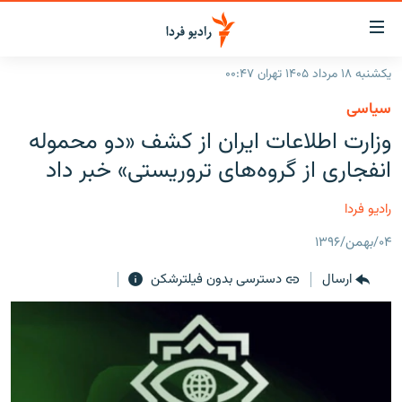
ینک‌های
ابلیت
سترسی
یکشنبه ۱۸ مرداد ۱۴۰۵ تهران ۰۰:۴۷
ازگشت
صفحه اصلی
سیاسی
ازگشت
ایران
وزارت اطلاعات ایران از کشف «دو محموله
ه
نوی
جهان
انفجاری از گروه‌های تروریستی» خبر داد
صلی
رادیو
فتن
رادیو فردا
ه
پادکست
انتخاب کنید و بشنوید
فحه
۰۴/بهمن/۱۳۹۶
چندرسانه‌ای
برنامه‌های رادیویی
ستجو
ارسال
دسترسی بدون فیلترشکن
زنان فردا
فرکانس‌ها
گزارش‌های تصویری
گزارش‌های ویدئویی
English
به ما بپیوندید