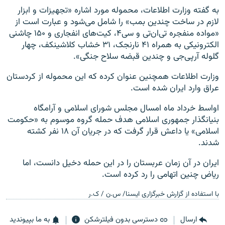
به گفته وزارت اطلاعات، محموله مورد اشاره «تجهیزات و ابزار
لازم در ساخت چندین بمب» را شامل می‌شود و عبارت است از
«مواده منفجره تی‌ان‌تی و سی۴، کیت‌های انفجاری و ۱۵۰ چاشنی
الکترونیکی به همراه ۴۱ نارنجک، ۳۱ خشاب کلاشینکف، چهار
گلوله آرپی‌جی و چندین قبضه سلاح جنگی».
وزارت اطلاعات همچنین عنوان کرده که این محموله از کردستان
عراق وارد ایران شده است.
اواسط خرداد ماه امسال مجلس شورای اسلامی و آرامگاه
بنیانگذار جمهوری اسلامی هدف حمله گروه موسوم به «حکومت
اسلامی» یا داعش قرار گرفت که در جریان آن ۱۸ نفر کشته
شدند.
ایران در آن زمان عربستان را در این حمله دخیل دانست، اما
ریاض چنین اتهامی را رد کرده است.
با استفاده از گزارش خبرگزاری ایسنا/ س.ن / ک.ر
ارسال
دسترسی بدون فیلترشکن
به ما بپیوندید