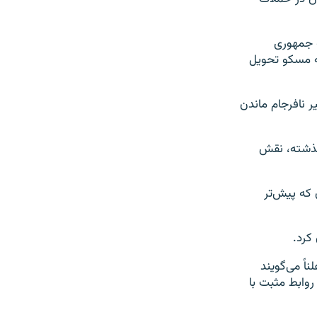
ه جمهوری
به مسکو تحویل
یر نافرجام ماندن
 گذشته، نقش
 که پیش‌تر
کرد.
اً می‌گویند
روابط مثبت با