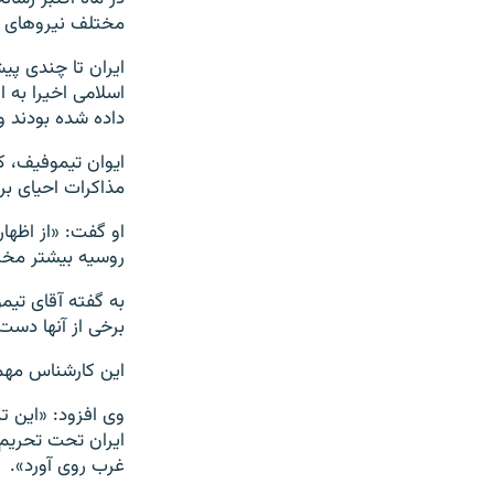
مختلف نیروهای او
ایران تا چندی پی
اسلامی اخیرا به 
داده شده بودند و
ایوان تیموفیف، کا
مذاکرات احیای برج
او گفت: «از اظها
روسیه بیشتر مخ
به گفته آقای تیمو
برخی از آنها دست
این کارشناس مهم‌
وی افزود: «این ت
ایران تحت تحریم 
غرب روی آورد».