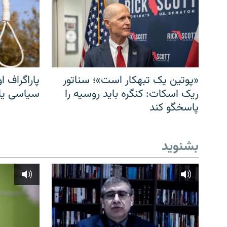
«پوتین یک تبهکار است»؛ سناتور
پاراگراف او
ریک اسکات: کنگره باید روسیه را
سیاسی یا 
پاسخگو کند
بشنوید