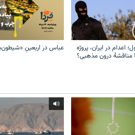
ل؛ اعدام در ایران، پروژه
عباس در اربعینِ «شیطون‌بل
مناقشهٔ درون مذهبی؟