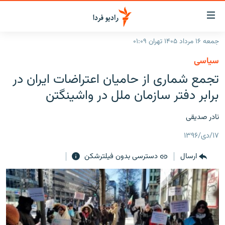
ینک‌های
ابلیت
سترسی
جمعه ۱۶ مرداد ۱۴۰۵ تهران ۰۱:۰۹
ازگشت
صفحه اصلی
سیاسی
ازگشت
ایران
تجمع شماری از حامیان اعتراضات ایران در
ه
نوی
جهان
برابر دفتر سازمان ملل در واشینگتن
صلی
رادیو
فتن
نادر صدیقی
ه
پادکست
انتخاب کنید و بشنوید
فحه
۱۷/دی/۱۳۹۶
چندرسانه‌ای
برنامه‌های رادیویی
ستجو
ارسال
دسترسی بدون فیلترشکن
زنان فردا
فرکانس‌ها
گزارش‌های تصویری
گزارش‌های ویدئویی
English
به ما بپیوندید