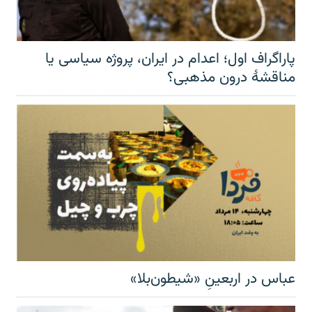
پاراگراف اول؛ اعدام در ایران، پروژه سیاسی یا
مناقشهٔ درون مذهبی؟
عباس در اربعینِ «شیطون‌بلا»