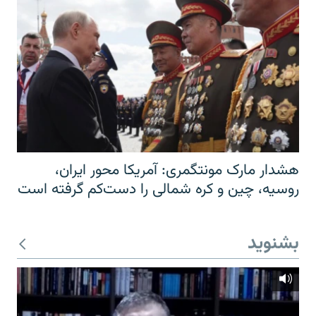
هشدار مارک مونتگمری: آمریکا محور ایران،
روسیه، چین و کره شمالی را دست‌کم گرفته است
بشنوید