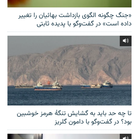
«جنگ چگونه الگوی بازداشت بهائیان را تغییر
داده است» در گفت‌وگو با پدیده ثابتی
تا چه حد باید به گشایش تنگهٔ هرمز خوشبین
بود؟ در گفت‌وگو با دامون گلریز