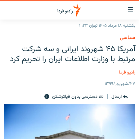
ینک‌های
ابلیت
سترسی
یکشنبه ۱۸ مرداد ۱۴۰۵ تهران ۱۱:۲۳
ازگشت
صفحه اصلی
سیاسی
ازگشت
ایران
آمریکا ۴۵ شهروند ایرانی و سه شرکت
ه
نوی
جهان
مرتبط با وزارت اطلاعات ایران را تحریم کرد
صلی
رادیو
فتن
رادیو فردا
ه
پادکست
انتخاب کنید و بشنوید
فحه
۲۷/شهریور/۱۳۹۹
چندرسانه‌ای
برنامه‌های رادیویی
ستجو
ارسال
دسترسی بدون فیلترشکن
زنان فردا
فرکانس‌ها
گزارش‌های تصویری
گزارش‌های ویدئویی
English
به ما بپیوندید