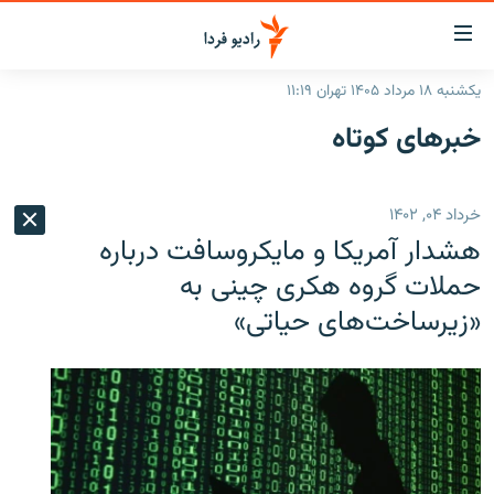
ینک‌های
ابلیت
سترسی
یکشنبه ۱۸ مرداد ۱۴۰۵ تهران ۱۱:۱۹
ازگشت
صفحه اصلی
خبرهای کوتاه
ازگشت
ایران
ه
نوی
جهان
خرداد ۰۴, ۱۴۰۲
صلی
رادیو
فتن
هشدار آمریکا و مایکروسافت درباره
ه
پادکست
انتخاب کنید و بشنوید
حملات گروه هکری چینی به
فحه
«زیرساخت‌های حیاتی»
چندرسانه‌ای
برنامه‌های رادیویی
ستجو
زنان فردا
فرکانس‌ها
گزارش‌های تصویری
گزارش‌های ویدئویی
English
به ما بپیوندید