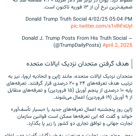
سقوط کرد. یوان در برابر هر دلار آمریکا ۷.۳۰ معامله شد که
ضعیف‌ترین نرخ آن از ۱۳ فوریه تاکنون است.
Donald Trump Truth Social 4/02/25 05:04 PM
pic.twitter.com/s1vlhFxUyl
— Donald J. Trump Posts From His Truth Social
(@TrumpDailyPosts)
April 2, 2025
هدف گرفتن متحدان نزدیک ایالات متحده
متحدان نزدیک ایالات متحده، مانند ژاپن و اتحادیه اروپا، نیز به
ترتیب هدف تعرفه‌های ۲۴ و ۲۰ درصدی قرار گرفتند. تعرفه‌های
پایه ۱۰ درصدی از پنجم آوریل (۱۵ فروردین) و تعرفه‌های متقابل
از ۹ آوریل (۱۹ فروردین) اعمال می‌شوند.
ژاپن روز پنجشنبه اعمال تعرفه‌های جدید را «بسیار تأسف‌آور»
خواند و گفت که این تعرفه‌ها ممکن است قوانین سازمان
تجارت جهانی و توافق تجاری دو کشور را زیر پا بگذارد.
یوجی موتو، وزیر تجارت و صنعت، به خبرنگاران گفت: «من اعلام