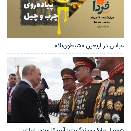
عباس در اربعینِ «شیطون‌بلا»
هشدار مارک مونتگمری: آمریکا محور ایران،