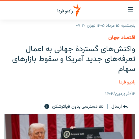
ینک‌های
ابلیت
سترسی
پنجشنبه ۱۵ مرداد ۱۴۰۵ تهران ۰۷:۲۰
ازگشت
صفحه اصلی
اقتصاد جهان
ازگشت
ایران
واکنش‌های گستردهٔ جهانی به اعمال
ه
نوی
جهان
تعرفه‌های جدید آمریکا و سقوط بازارهای
صلی
رادیو
سهام
فتن
ه
پادکست
انتخاب کنید و بشنوید
رادیو فردا
فحه
چندرسانه‌ای
برنامه‌های رادیویی
ستجو
۱۴/فروردین/۱۴۰۴
زنان فردا
فرکانس‌ها
گزارش‌های تصویری
ارسال
دسترسی بدون فیلترشکن
گزارش‌های ویدئویی
English
به ما بپیوندید