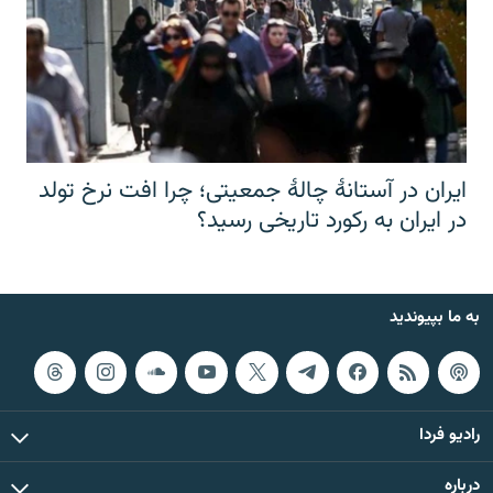
ایران در آستانهٔ چالهٔ جمعیتی؛ چرا افت نرخ تولد
در ایران به رکورد تاریخی رسید؟
به ما بپیوندید
رادیو فردا
درباره