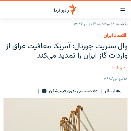
ینک‌های
ابلیت
سترسی
یکشنبه ۱۸ مرداد ۱۴۰۵ تهران ۱۵:۴۶
ازگشت
صفحه اصلی
اقتصاد ایران
ازگشت
ایران
وال‌استریت جورنال: آمریکا معافیت‌ عراق از
ه
نوی
جهان
واردات گاز ایران را تمدید می‌کند
صلی
رادیو
فتن
رادیو فردا
ه
پادکست
انتخاب کنید و بشنوید
فحه
۱۸/بهمن/۱۳۹۸
چندرسانه‌ای
برنامه‌های رادیویی
ستجو
ارسال
دسترسی بدون فیلترشکن
زنان فردا
فرکانس‌ها
گزارش‌های تصویری
گزارش‌های ویدئویی
English
به ما بپیوندید