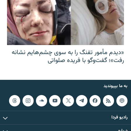
«دیدم مأمور تفنگ را به سوی چشم‌هایم نشانه
رفت»؛ گفت‌و‌گو با فریده صلواتی
به ما بپیوندید
رادیو فردا
درباره