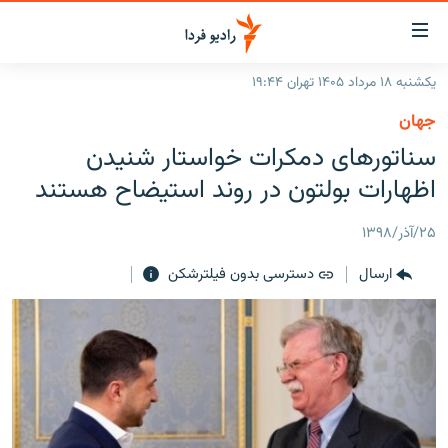
ینک‌های
ابلیت
سترسی
یکشنبه ۱۸ مرداد ۱۴۰۵ تهران ۱۹:۴۴
ازگشت
صفحه اصلی
جهان
ازگشت
ایران
سناتورهای دمکرات خواستار شنیدن
ه
نوی
جهان
اظهارات بولتون در روند استیضاح هستند
صلی
رادیو
فتن
۲۵/آذر/۱۳۹۸
ه
پادکست
انتخاب کنید و بشنوید
فحه
ارسال
دسترسی بدون فیلترشکن
چندرسانه‌ای
برنامه‌های رادیویی
ستجو
زنان فردا
فرکانس‌ها
گزارش‌های تصویری
گزارش‌های ویدئویی
English
به ما بپیوندید