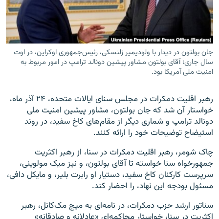
جان بولتون در دیدار با ولودیمیر زلنسکی، رئیس‌جمهوری اوکراین، در اوت
زبان‌های دیگر
سال جاری؛ آقای بولتون مشاور پیشین دونالد ترامپ در امور مربوط به
امنیت ملی آمریکا بود.
رهبر اقلیت دمکرات در مجلس سنای ایالات متحده، ۲۴ آذر ماه،
خواستار آن شد که جان بولتون، مشاور پیشین امنیت ملی
دونالد ترامپ و شماری دیگر از مقام‌های کاخ سفید، در روند
استیضاح توضیحات خود را ارائه کنند.
چاک شومر، رهبر اقلیت دمکرات در سنا، از رهبر اکثریت
جمهور‌خواه سنا خواسته تا آقای بولتون، و نیز میک مولوینی،
سرپرست کارکنان کاخ سفید، دستیار او رابرت بلیر، و مایکل دافی،
مسئول بودجه این نهاد، را احضار کند.
سناتور ارشد حزب دمکرات، در نامه‌ای به میچ مک‌کانل، رهبر
اکثریت در سنا، خواستار محاکمه‌ای «عادلانه و صادقانه»