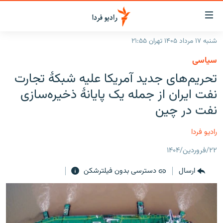
ینک‌های
ابلیت
سترسی
شنبه ۱۷ مرداد ۱۴۰۵ تهران ۲۱:۵۵
ازگشت
صفحه اصلی
سیاسی
ازگشت
ایران
تحریم‌های جدید آمریکا علیه شبکهٔ تجارت
ه
نوی
جهان
نفت ایران از جمله یک پایانهٔ ذخیره‌سازی
صلی
رادیو
نفت در چین
فتن
ه
پادکست
انتخاب کنید و بشنوید
رادیو فردا
فحه
چندرسانه‌ای
برنامه‌های رادیویی
ستجو
۲۲/فروردین/۱۴۰۴
زنان فردا
فرکانس‌ها
گزارش‌های تصویری
ارسال
دسترسی بدون فیلترشکن
گزارش‌های ویدئویی
English
به ما بپیوندید