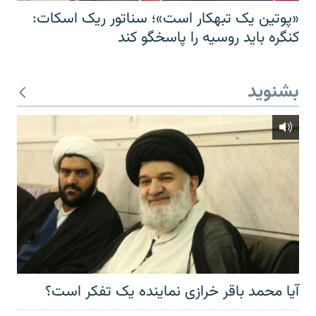
«پوتین یک تبهکار است»؛ سناتور ریک اسکات:
کنگره باید روسیه را پاسخگو کند
بشنوید
آیا محمد باقر خرازی نماینده یک تفکر است؟