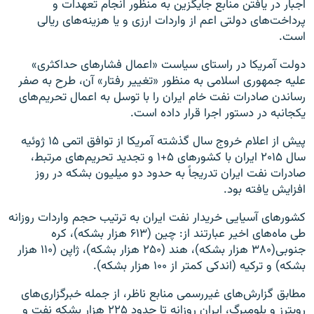
اجبار در یافتن منابع جایگزین به منظور انجام تعهدات و
پرداخت‌های دولتی اعم از واردات ارزی و یا هزینه‌های ریالی
است.
دولت آمریکا در راستای سیاست «اعمال فشارهای حداکثری»
علیه جمهوری اسلامی به منظور «تغییر رفتار» آن، طرح به صفر
رساندن صادرات نفت خام ایران را با توسل به اعمال تحریم‌های
یکجانبه در دستور اجرا قرار داده است.
پیش از اعلام خروج سال گذشته آمریکا از توافق اتمی ۱۵ ژوئیه
سال ۲۰۱۵ ایران با کشورهای ۵+۱ و تجدید تحریم‌های مرتبط،
صادرات نفت ایران تدریجاً به حدود دو میلیون بشکه در روز
افزایش یافته بود.
کشورهای آسیایی خریدار نفت ایران به ترتیب حجم واردات روزانه
طی ماه‌های اخیر عبارتند از: چین (۶۱۳ هزار بشکه)، کره
جنوبی(۳۸۰ هزار بشکه)، هند (۲۵۰ هزار بشکه)، ژاپن (۱۱۰ هزار
بشکه) و ترکیه (اندکی کمتر از ۱۰۰ هزار بشکه).
مطابق گزارش‌های غیررسمی منابع ناظر، از جمله خبرگزاری‌های
رویترز و بلومبرگ، ایران روزانه تا حدود ۲۲۵ هزار بشکه نفت و