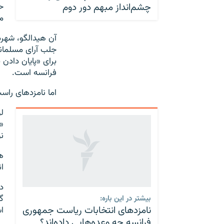
چشم‌انداز مبهم دور دوم
ح
م
آن هیدالگو، شهرد
جلب آرای مسلمانا
برای «پایان دادن 
فرانسه است.
اما نامزدهای راس
ل
«
ن
ه
ا
د
گ
بیشتر در این باره:
نامزدهای انتخابات ریاست جمهوری
ا
فرانسه چه وعده‌هایی داده‌اند؟