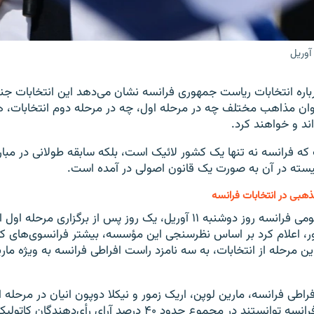
باره انتخابات ریاست جمهوری فرانسه نشان می‌دهد این انتخابات ج
روان مذاهب مختلف چه در مرحله اول، چه در مرحله دوم انتخابات، ه
ند و خواهند کرد.
که فرانسه نه تنها یک کشور لائیک است، بلکه سابقه طولانی در مبار
یسته در آن به صورت یک قانون اصولی در آمده است.
بی در انتخابات فرانسه
مؤسسه افکار عمومی فرانسه روز دوشنبه ۱۱ آوریل، یک روز پس از برگزاری 
 اعلام کرد بر اساس نظرسنجی این مؤسسه، بیشتر فرانسوی‌های کات
این مرحله از انتخابات، به سه نامزد راست افراطی فرانسه به ویژه مار
اطی فرانسه، مارین لوپن، اریک زمور و نیکلا دوپون انیان در مرحله ا
ریاست جمهوری فرانسه توانستند در مجموع حدود ۴۰ درصد آرای رأی‌ده