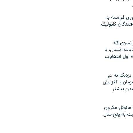
ری فرانسه به
دهندگان کاتولیک
انسوی که
بات امسال، با
حله اول انتخابات
رصد بود و افزایش نزدیک به دو
زمان با افزایش
شدن بیشتر
ات (با ۳۶ درصد) اغلب به امانوئل مکرون
سبت به پنج سال