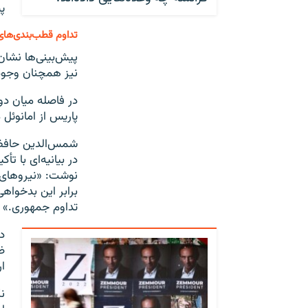
پ
تداوم قطب‌بندی‌های
پیش‌بینی‌ها نشا
نیز همچنان وجو
در فاصله میان دو
پاریس از امانوئل
در بیانیه‌ای با ت
نوشت: «نیروهای ب
برابر این بدخواه
تداوم جمهوری.»
د
ض
ا
ن