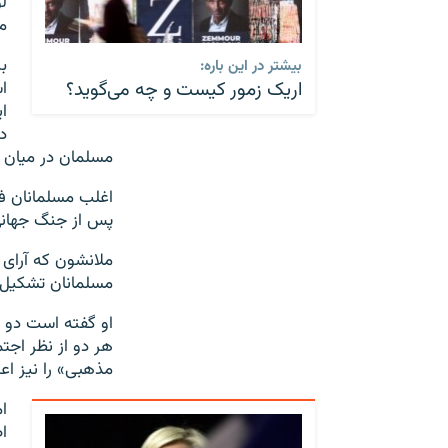
ل
م
ب
بیشتر در این باره:
اریک زمور کیست و چه می‌گوید؟
ا
ا
د
مسلمان در میان 
اغلب مسلمانان فرا
پس از جنگ جهانی 
ملانشون که آرای ه
مسلمانان تشکیل م
او گفته است دو ن
هر دو از نظر اجت
مذهبی» را نیز اع
ا
ا