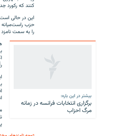
کنند که رکورد جد
این در حالی است 
حزب راست‌میانه ای
را به سمت نامزد
ه
ب
رأ
ب
ا
بیشتر در این باره:
ا
برگزاری انتخابات فرانسه در زمانه
مرگ احزاب
ن
پیش (۳۰ 
توجه نامزدهای مخت