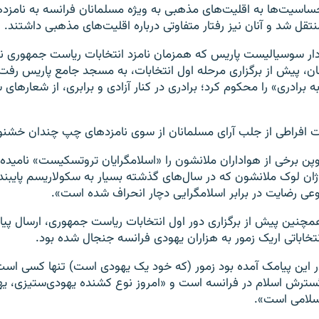
ساسیت‌ها به اقلیت‌های مذهبی به ویژه مسلمانان فرانسه به نامزدها
نتقل شد و آنان نیز رفتار متفاوتی درباره اقلیت‌های مذهبی داشتند.
ار سوسیالیست پاریس که همزمان نامزد انتخابات ریاست جمهوری نیز
ن، پیش از برگزاری مرحله اول انتخابات، به مسجد جامع پاریس رفت 
به برادری» را محکوم کرد؛ برادری در کنار آزادی و برابری، از شعارهای س
ت افراطی از جلب آرای مسلمانان از سوی نامزدهای چپ چندان خشنود
وپن برخی از هواداران ملانشون را «اسلامگرایان تروتسکیست» نامیده
ژان لوک ملانشون که در سال‌های گذشته بسیار به سکولاریسم پایبند
وعی رضایت در برابر اسلامگرایی دچار انحراف شده است».
مچنین پیش از برگزاری دور اول انتخابات ریاست جمهوری، ارسال پیا
نتخاباتی اریک زمور به هزاران یهودی فرانسه جنجال شده بود.
ر این پیامک آمده بود زمور (که خود یک یهودی است) تنها کسی اس
سترش اسلام در فرانسه است و «امروز نوع کشنده یهودی‌ستیزی، ی
سلامی است».