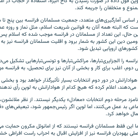
وپن قول داده در صورت رسیدن به کاخ الیزه، استفاده از حجاب در ام
منوع و متخلفان را جریمه کند.
ر اساس آمارگیری‌های متعدد، جمعیت مسلمانان فرانسه بین پنج تا
ست که البته همه آنان به قوانین شریعت اسلام، مثل نماز و روزه عمل
ین حال، این تعداد از مسلمانان در فرانسه موجب شده که اسلام پ
ومین دین این کشور به شمار برود و اقلیت مسلمانان فرانسه نیز به 
کشورهای اروپایی تبدیل شود.
نسه را الجزایری‌تبارها، مراکشی‌تبارها و تونسی‌تبارهایی تشکیل می‌
دوم، اغلب برای کار و بخشی از آنان نیز برای تحصیل، به فرانسه مه
وادارانش در دور دوم انتخابات بسیار تأثیرگذار خواهد بود و بخشی ا
ی‌دهند، اعلام کرده که هیچ کدام از هوادارانش به لوپن رأی ندهند
امزد مرحله دوم انتخابات «معادل» یکدیگر نیستند. از نظر ملانشون،
ماعی بد عمل می‌کنند، اما لوپن اگر رئیس‌جمهور شود، تبعیض‌های «ق
مال خواهد کرد.
ما این فقط مسلمانان فرانسه نیستند که از امانوئل مکرون حمایت می‌
صلی یهودیان فرانسه نیز از افزایش اقبال به احزاب راست افراطی خش