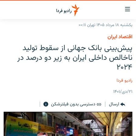
ینک‌های
ابلیت
سترسی
یکشنبه ۱۸ مرداد ۱۴۰۵ تهران ۰۰:۱۱
ازگشت
صفحه اصلی
اقتصاد ایران
ازگشت
ایران
پیش‌بینی بانک جهانی از سقوط تولید
ه
نوی
جهان
ناخالص داخلی ایران به زیر دو درصد در
صلی
رادیو
۲۰۲۴
فتن
ه
پادکست
انتخاب کنید و بشنوید
رادیو فردا
فحه
چندرسانه‌ای
برنامه‌های رادیویی
ستجو
۲۱/دی/۱۴۰۱
زنان فردا
فرکانس‌ها
گزارش‌های تصویری
ارسال
دسترسی بدون فیلترشکن
گزارش‌های ویدئویی
English
به ما بپیوندید