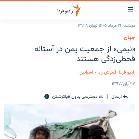
ینک‌های
ابلیت
سترسی
دوشنبه ۱۹ مرداد ۱۴۰۵ تهران ۱۳:۲۸
ازگشت
صفحه اصلی
جهان
ازگشت
ایران
«نیمی» از جمعیت یمن در آستانه
ه
نوی
جهان
قحطی‌زدگی هستند
صلی
رادیو
فتن
رادیو فردا
فرنوش رام - اسرائیل
ه
پادکست
انتخاب کنید و بشنوید
فحه
۱۷/آبان/۱۳۹۷
چندرسانه‌ای
برنامه‌های رادیویی
ستجو
ارسال
دسترسی بدون فیلترشکن
زنان فردا
فرکانس‌ها
گزارش‌های تصویری
گزارش‌های ویدئویی
English
به ما بپیوندید