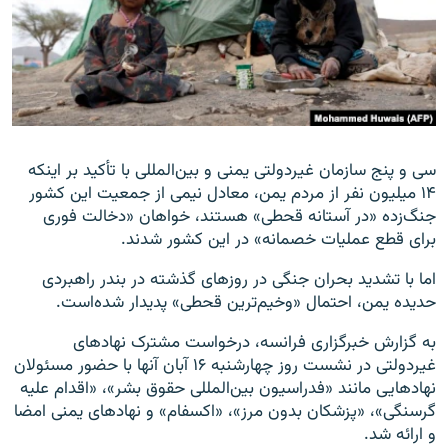
زبان‌های دیگر
سی و پنج سازمان غیردولتی یمنی و بین‌المللی با تأکید بر اینکه
۱۴ میلیون نفر از مردم یمن، معادل نیمی از جمعیت این کشور
جنگ‌زده «در آستانه قحطی» هستند، خواهان «دخالت فوری
برای قطع عملیات خصمانه» در این کشور شدند.
اما با تشدید بحران جنگی در روزهای گذشته در بندر راهبردی
حدیده یمن، احتمال «وخیم‌ترین قحطی» پدیدار شده‌است.
به گزارش خبرگزاری فرانسه، درخواست مشترک نهادهای
غیردولتی در نشست روز چهارشنبه ۱۶ آبان آنها با حضور مسئولان
نهادهایی مانند «فدراسیون بین‌المللی حقوق بشر»، «اقدام علیه
گرسنگی»، «پزشکان بدون مرز»، «اکسفام» و نهادهای یمنی امضا
و ارائه شد.