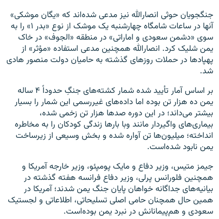
جنگجویان حوثی انصارالله نیز مدعی شده‌اند که «یگان موشکی»
آنها در ساعات شامگاه چهارشنبه یک موشک از نوع «بدر ۱» را به
سوی «دشمن سعودی و اماراتی» در منطقه «الجوف» در خاک
یمن شلیک کرد. انصارالله همچنین مدعی استفاده «مؤثر» از
پهپادها در حملات روزهای گذشته به حامیان دولت منصور هادی
شد.
بر اساس آمار تأیید شده شمار کشته‌های جنگِ حدوداً ۴ ساله
یمن ده هزار تن بوده اما داده‌های غیررسمی این شمار را بسیار
بیشتر می‌داند؛ در این دوره صدها هزار تن زخمی شده،
بیماری‌های واگیردار مانند وبا بارها زندگی کودکان را به مخاطره
انداخته؛ میلیون‌ها تن آواره شده و بخش وسیعی از زیرساخت
یمن نابود شده‌است.
جیمز متیس، وزیر دفاع و مایک پومپئو، وزیر خارجه آمریکا و
همچنین فلورانس پرلی، وزیر دفاع فرانسه هفته گذشته در
بیانیه‌های جداگانه خواهان پایان جنگ یمن شدند؛ آمریکا در
همین حال همچنان حامی اصلی تسلیحاتی، اطلاعاتی و لجستیک
سعودی و هم‌پیمانانش در نبرد یمن بوده‌است.