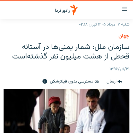
ینک‌های
ابلیت
سترسی
شنبه ۱۷ مرداد ۱۴۰۵ تهران ۰۲:۱۸
ازگشت
صفحه اصلی
جهان
ازگشت
ایران
سازمان ملل: شمار یمنی‌ها در آستانه
ه
نوی
جهان
قحطی از هشت میلیون نفر گذشته‌است
صلی
رادیو
فتن
۲۱/آذر/۱۳۹۶
ه
پادکست
انتخاب کنید و بشنوید
فحه
ارسال
دسترسی بدون فیلترشکن
چندرسانه‌ای
برنامه‌های رادیویی
ستجو
زنان فردا
فرکانس‌ها
گزارش‌های تصویری
گزارش‌های ویدئویی
English
به ما بپیوندید