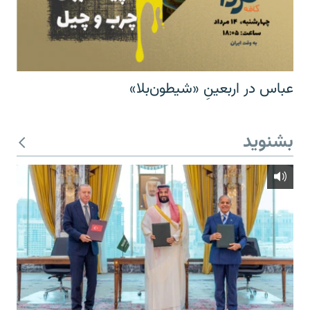
عباس در اربعینِ «شیطون‌بلا»
بشنوید