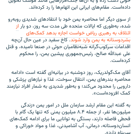
حوثی دست زده و به آن‌ها جنگ‌افزارهایی مانند موشک تحویل
داده‌است. مقام‌های ایرانی این اتهام‌ها را رد کرده‌اند.
از سوی دیگر اما محاصره یمن خود با انتقادهای شدیدی روبه‌رو
شده، به‌طوری که ایالات متحده طی مدت سه روز، دو بار
از
ائتلاف به رهبری ریاض خواست اجازه بدهد کمک‌های
بشردوستانه به یمن وارد شوند
. کاخ سفید در عین حال آن‌چه
اقدامات سرکوب‌گرانه شبه‌نظامیان حوثی در صنعا نامیده، و قتل
علی عبدالله صالح، رئیس‌جمهوری پیشین یمن، را محکوم
کرده‌است.
آقای مک‌گولدریک، روز دوشنبه در بیانیه‌ای گفته است «ادامه
محاصره بندرهای یمن، انتقال سوخت، غذا و نیازهای پزشکی و
دارویی را محدود می‌کند؛ و به‌طور شدیدی به شمار افراد نیازمند
کمک افزوده‌است».
به گفته این مقام ارشد سازمان ملل در امور یمن «زندگی
میلیون‌ها نفر، از جمله ۸.۴ میلیون یمنی که تنها یک گام با
قحطی فاصله دارند، بستگی به توانایی ما برای ادامه کمک‌های
انسان‌دوستانه، درمانی، آب آشامیدنی، غذا و مواد خوراکی و
سرپناه دارد».