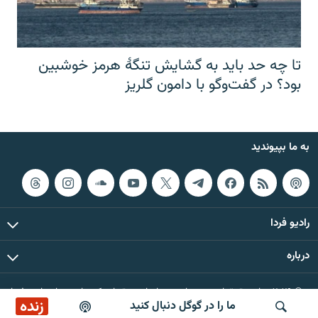
تا چه حد باید به گشایش تنگهٔ هرمز خوشبین
بود؟ در گفت‌وگو با دامون گلریز
به ما بپیوندید
رادیو فردا
درباره
© ۲۰۲۶ تمام حقوق این وب‌سایت، بر اساس مقررات کپی‌رایت، برای رادیو فردا
زنده
ما را در گوگل دنبال کنید
محفوظ است.
پخش آنلاین