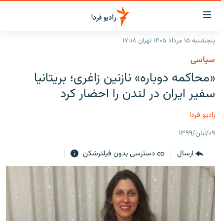
ینک‌های
ابلیت
سترسی
پنجشنبه ۱۵ مرداد ۱۴۰۵ تهران ۱۷:۱۸
ازگشت
صفحه اصلی
سیاسی
ازگشت
ایران
«محاکمه دوباره» نازنین زاغری؛ بریتانیا
ه
نوی
جهان
سفیر ایران در لندن را احضار کرد
صلی
رادیو
فتن
رادیو فردا
ه
پادکست
انتخاب کنید و بشنوید
فحه
۰۹/آبان/۱۳۹۹
چندرسانه‌ای
برنامه‌های رادیویی
ستجو
ارسال
دسترسی بدون فیلترشکن
زنان فردا
فرکانس‌ها
گزارش‌های تصویری
گزارش‌های ویدئویی
English
به ما بپیوندید