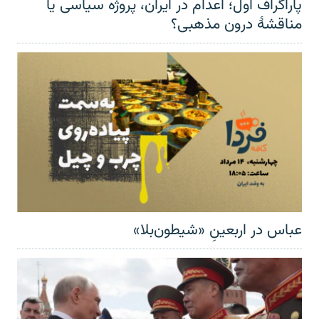
پاراگراف اول؛ اعدام در ایران، پروژه سیاسی یا
مناقشهٔ درون مذهبی؟
عباس در اربعینِ «شیطون‌بلا»