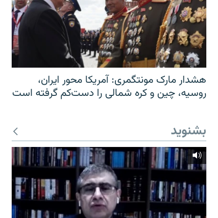
هشدار مارک مونتگمری: آمریکا محور ایران،
روسیه، چین و کره شمالی را دست‌کم گرفته است
بشنوید