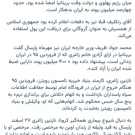
میان رژیم پهلوی و دولت وقت بریتانیا امضا شده بود، حدود
چهارصد میلیون پوند به ایران بدهکار است.
آقای رتکلیف قبلا نیز به دفعات اعلام کرده بود جمهوری اسلامی
از همسرش به عنوان گروگانی برای دریافت این پول استفاده
می‌کند.
محمد جواد ظریف وزیر خارجه ایران نیز مهرماه پارسال گفت
بریتانیا در ازای آزادی خانم زاغری که از فروردین ۹۵ در ایران
زندانی است، پیشنهاد داده بود « ۴۰۰ میلیون پوند دارایی ضبط
شده ایران را آزاد کند».
نازنین زاغری، کارمند بنیاد خیریه تامسون رویترز، فروردین ۹۵
هنگام خروج از ایران در فرودگاه امام توسط حفاظت اطلاعات
سپاه پاسداران بازداشت و به اتهام «تلاش برای براندازی نرم» به
پنج سال حبس محکوم شد، اتهام‌هایی که او، وکیلش و بنیاد
تامپسون رویترز به‌شدت رد کرده‌اند.
به دنبال شیوع بیماری همه‌گیر کرونا، نازنین زاغری ۲۷ اسفند
پارسال به قید وثیقه از زندان اوین به مرخصی رفت. مرخصی او با
پابند الکترونیکی تاکنون چند بار تمدید شده است و اجازه ندارد از