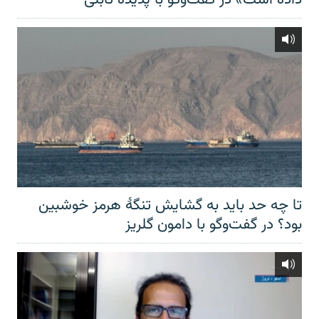
تا چه حد باید به گشایش تنگهٔ هرمز خوشبین
بود؟ در گفت‌وگو با دامون گلریز