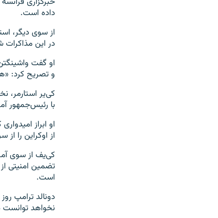
خبرگزاری فرانسه م
داده است.
از سوی دیگر، استی
در این مذاکرات 
او گفت واشینگتن 
و تصریح کرد: «ه
کی‌یر استارمر، ن
با رئیس‌جمهور آ
او ابراز امیدواری
از اوکراین را از سر
کی‌یف از سوی آمر
تضمین امنیتی از س
است.
دونالد ترامپ روز 
نخواهد توانست در