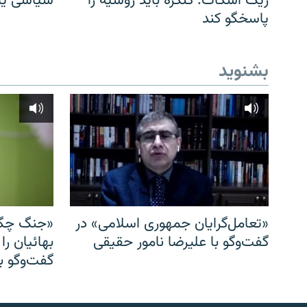
ریک اسکات: کنگره باید روسیه را
سیاسی یا 
پاسخگو کند
بشنوید
«تعامل‌گرایان جمهوری اسلامی» در
«جنگ چگو
گفت‌وگو با علیرضا نامور حقیقی
بهائیان را
گفت‌وگو با