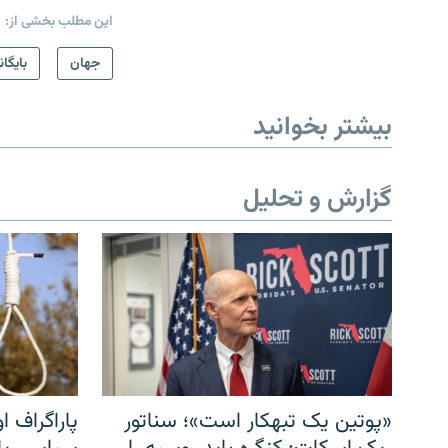
این مطلب بخشی از:
جهان
بایگان
بیشتر بخوانید
گزارش و تحلیل
«پوتین یک تبهکار است»؛ سناتور
پاراگراف او