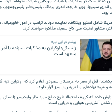
ین گفته است در مذاکرات با هیئت آمریکایی شرکت نخواهد کرد. نما
ل آندری سیبیها، وزیر خارجه، آندری یرماک، رئیس‌دفتر رئیس‌جمهور، 
 بود.
آمریکا شامل استیو ویتکاف، نماینده دونالد ترامپ در امور خاورمیانه، ما
لتز، مشاور امنیت ملی کاخ سفید، مذاکره خواهند کرد.
بیشتر در این باره:
زلنسکی: اوکراین به مذاکرات سازنده با آمریکا
متعهد است
یکشنبه قبل از سفر به عربستان سعودی اعلام کرد که اوکراین «به گ
 و «پیشنهادهای واقعی» روی میز قرار دارند.
 گزارش داده که کی‌یف احتمالا طرح صلح مورد نظر ولودیمیر زلنسکی ر
ول شامل آتش‌بس هوایی و دریایی است.