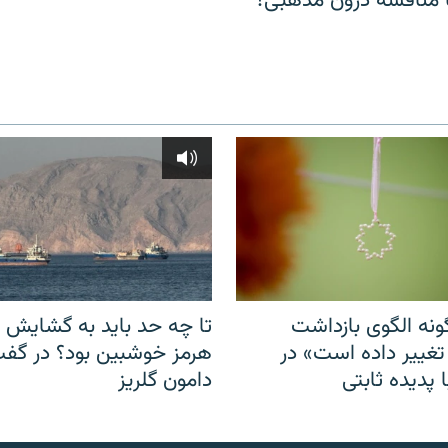
مناقشهٔ درون مذهبی؟
نه الگوی بازداشت
تا چه حد باید به گشایش ت
 تغییر داده است» در
هرمز خوشبین بود؟ در گفت‌
 پدیده ثابتی
دامون گلریز